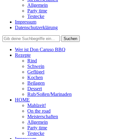
Allgemein
Party time
Testecke
Impressum
Datenschutzerklärung
Wer ist Don Caruso BBQ
Rezepte
Rind
Schwein
Geflügel
Kochen
Beilagen
Dessert
Rub/Soßen/Marinaden
HOME
Mahlzeit!
On the road
Meisterschaften
Allgemein
Party time
Testecke
Impressum