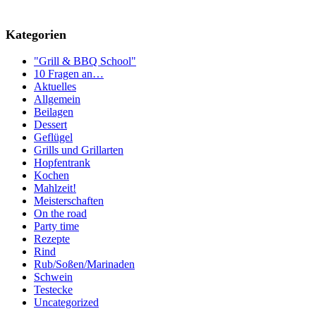
Kategorien
"Grill & BBQ School"
10 Fragen an…
Aktuelles
Allgemein
Beilagen
Dessert
Geflügel
Grills und Grillarten
Hopfentrank
Kochen
Mahlzeit!
Meisterschaften
On the road
Party time
Rezepte
Rind
Rub/Soßen/Marinaden
Schwein
Testecke
Uncategorized