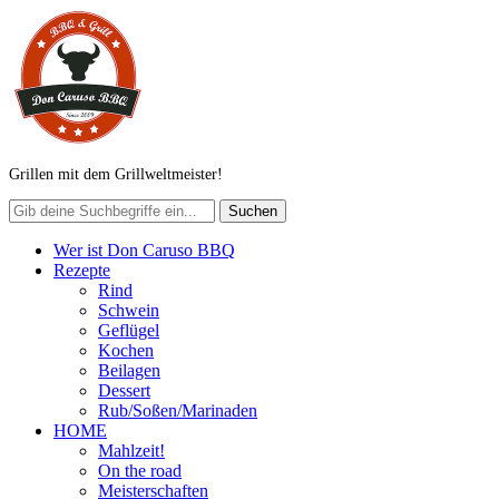
Grillen mit dem Grillweltmeister!
Wer ist Don Caruso BBQ
Rezepte
Rind
Schwein
Geflügel
Kochen
Beilagen
Dessert
Rub/Soßen/Marinaden
HOME
Mahlzeit!
On the road
Meisterschaften