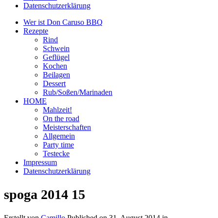
Datenschutzerklärung
Wer ist Don Caruso BBQ
Rezepte
Rind
Schwein
Geflügel
Kochen
Beilagen
Dessert
Rub/Soßen/Marinaden
HOME
Mahlzeit!
On the road
Meisterschaften
Allgemein
Party time
Testecke
Impressum
Datenschutzerklärung
spoga 2014 15
Erstellt von
Camillo
Published on
31. August 2014
in