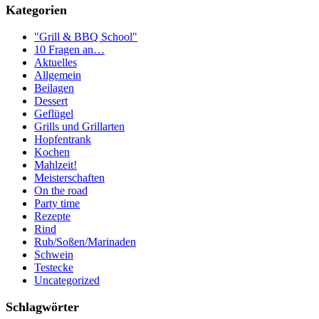
Kategorien
"Grill & BBQ School"
10 Fragen an…
Aktuelles
Allgemein
Beilagen
Dessert
Geflügel
Grills und Grillarten
Hopfentrank
Kochen
Mahlzeit!
Meisterschaften
On the road
Party time
Rezepte
Rind
Rub/Soßen/Marinaden
Schwein
Testecke
Uncategorized
Schlagwörter