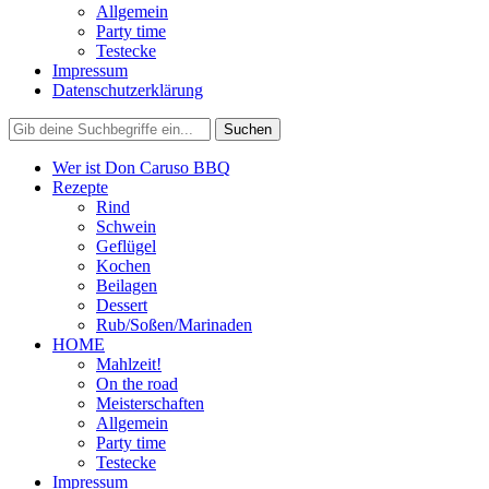
Allgemein
Party time
Testecke
Impressum
Datenschutzerklärung
Wer ist Don Caruso BBQ
Rezepte
Rind
Schwein
Geflügel
Kochen
Beilagen
Dessert
Rub/Soßen/Marinaden
HOME
Mahlzeit!
On the road
Meisterschaften
Allgemein
Party time
Testecke
Impressum