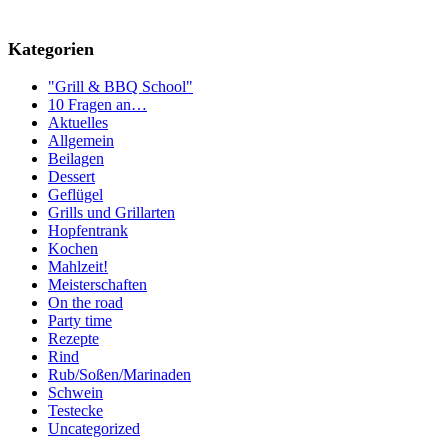
Kategorien
"Grill & BBQ School"
10 Fragen an…
Aktuelles
Allgemein
Beilagen
Dessert
Geflügel
Grills und Grillarten
Hopfentrank
Kochen
Mahlzeit!
Meisterschaften
On the road
Party time
Rezepte
Rind
Rub/Soßen/Marinaden
Schwein
Testecke
Uncategorized