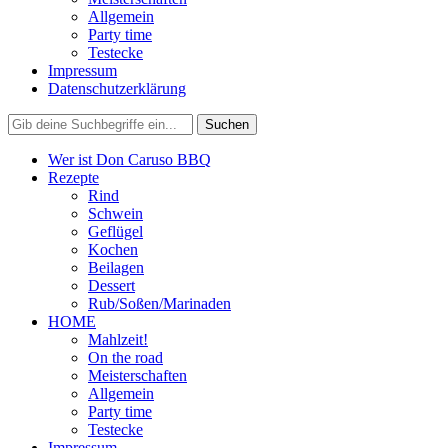
Allgemein
Party time
Testecke
Impressum
Datenschutzerklärung
Wer ist Don Caruso BBQ
Rezepte
Rind
Schwein
Geflügel
Kochen
Beilagen
Dessert
Rub/Soßen/Marinaden
HOME
Mahlzeit!
On the road
Meisterschaften
Allgemein
Party time
Testecke
Impressum