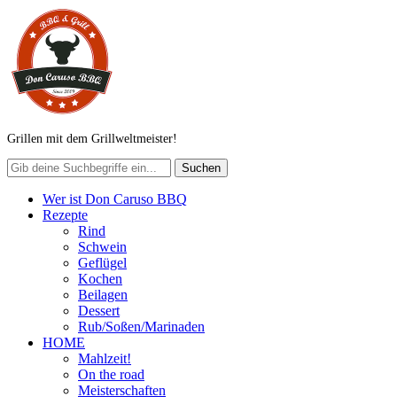
Grillen mit dem Grillweltmeister!
Wer ist Don Caruso BBQ
Rezepte
Rind
Schwein
Geflügel
Kochen
Beilagen
Dessert
Rub/Soßen/Marinaden
HOME
Mahlzeit!
On the road
Meisterschaften