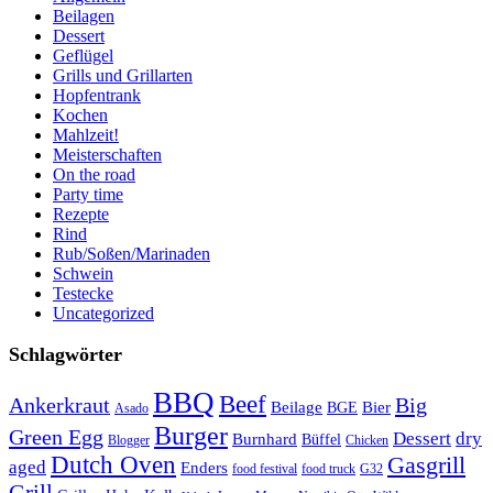
Beilagen
Dessert
Geflügel
Grills und Grillarten
Hopfentrank
Kochen
Mahlzeit!
Meisterschaften
On the road
Party time
Rezepte
Rind
Rub/Soßen/Marinaden
Schwein
Testecke
Uncategorized
Schlagwörter
BBQ
Beef
Ankerkraut
Big
Bier
Beilage
BGE
Asado
Burger
Green Egg
Dessert
dry
Burnhard
Büffel
Blogger
Chicken
Dutch Oven
Gasgrill
aged
Enders
food festival
food truck
G32
Grill