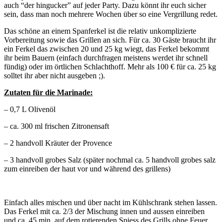
auch “der hingucker” auf jeder Party. Dazu könnt ihr euch sicher
sein, dass man noch mehrere Wochen über so eine Vergrillung redet.
Das schöne an einem Spanferkel ist die relativ unkomplizierte
Vorbereitung sowie das Grillen an sich. Für ca. 30 Gäste braucht ihr
ein Ferkel das zwischen 20 und 25 kg wiegt, das Ferkel bekommt
ihr beim Bauern (einfach durchfragen meistens werdet ihr schnell
fündig) oder im örtlichen Schlachthoff. Mehr als 100 € für ca. 25 kg
solltet ihr aber nicht ausgeben ;).
Zutaten für die Marinade:
– 0,7 L Olivenöl
– ca. 300 ml frischen Zitronensaft
– 2 handvoll Kräuter der Provence
– 3 handvoll grobes Salz (später nochmal ca. 5 handvoll grobes salz
zum einreiben der haut vor und während des grillens)
Einfach alles mischen und über nacht im Kühlschrank stehen lassen.
Das Ferkel mit ca. 2/3 der Mischung innen und aussen einreiben
und ca. 45 min. auf dem rotierenden Spiess des Grills ohne Feuer