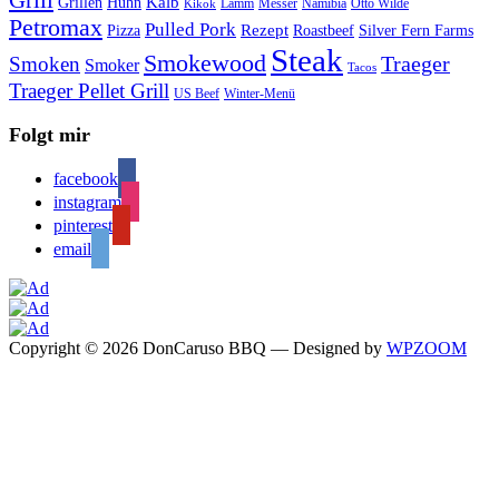
Kalb
Grillen
Huhn
Lamm
Messer
Namibia
Otto Wilde
Kikok
Petromax
Pulled Pork
Rezept
Pizza
Roastbeef
Silver Fern Farms
Steak
Smokewood
Traeger
Smoken
Smoker
Tacos
Traeger Pellet Grill
US Beef
Winter-Menü
Folgt mir
facebook
instagram
pinterest
email
Copyright © 2026 DonCaruso BBQ
— Designed by
WPZOOM