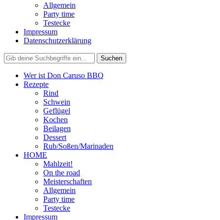
Allgemein
Party time
Testecke
Impressum
Datenschutzerklärung
Wer ist Don Caruso BBQ
Rezepte
Rind
Schwein
Geflügel
Kochen
Beilagen
Dessert
Rub/Soßen/Marinaden
HOME
Mahlzeit!
On the road
Meisterschaften
Allgemein
Party time
Testecke
Impressum