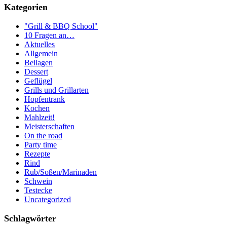
Kategorien
"Grill & BBQ School"
10 Fragen an…
Aktuelles
Allgemein
Beilagen
Dessert
Geflügel
Grills und Grillarten
Hopfentrank
Kochen
Mahlzeit!
Meisterschaften
On the road
Party time
Rezepte
Rind
Rub/Soßen/Marinaden
Schwein
Testecke
Uncategorized
Schlagwörter