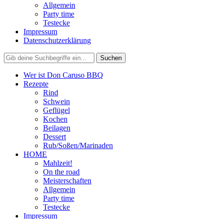
Allgemein
Party time
Testecke
Impressum
Datenschutzerklärung
Wer ist Don Caruso BBQ
Rezepte
Rind
Schwein
Geflügel
Kochen
Beilagen
Dessert
Rub/Soßen/Marinaden
HOME
Mahlzeit!
On the road
Meisterschaften
Allgemein
Party time
Testecke
Impressum