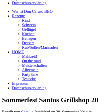
Datenschutzerklärung
Wer ist Don Caruso BBQ
Rezepte
Rind
Schwein
Geflügel
Kochen
Beilagen
Dessert
Rub/Soßen/Marinaden
HOME
Mahlzeit!
On the road
Meisterschaften
Allgemein
Party time
Testecke
Impressum
Datenschutzerklärung
Sommerfest Santos Grillshop 20
Erstellt von
Camillo
Published on
28. September 2014
in