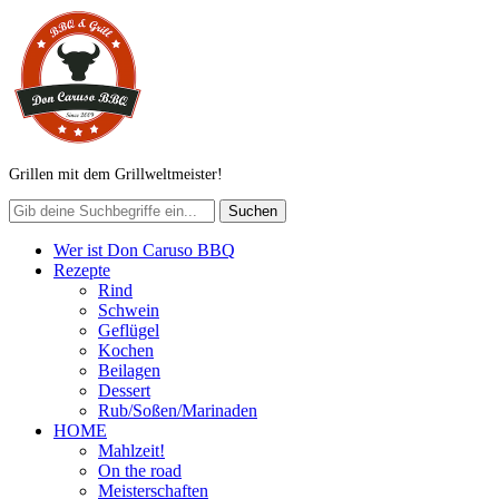
Grillen mit dem Grillweltmeister!
Wer ist Don Caruso BBQ
Rezepte
Rind
Schwein
Geflügel
Kochen
Beilagen
Dessert
Rub/Soßen/Marinaden
HOME
Mahlzeit!
On the road
Meisterschaften