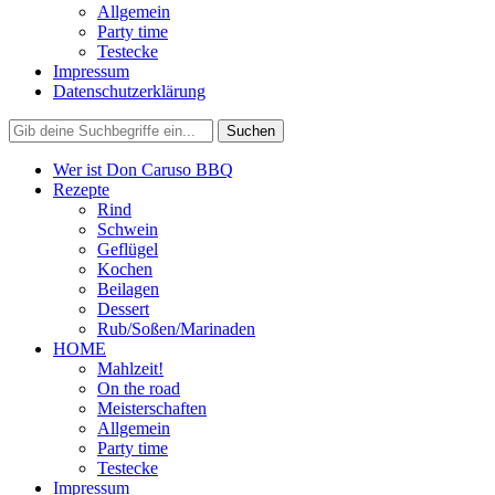
Allgemein
Party time
Testecke
Impressum
Datenschutzerklärung
Wer ist Don Caruso BBQ
Rezepte
Rind
Schwein
Geflügel
Kochen
Beilagen
Dessert
Rub/Soßen/Marinaden
HOME
Mahlzeit!
On the road
Meisterschaften
Allgemein
Party time
Testecke
Impressum