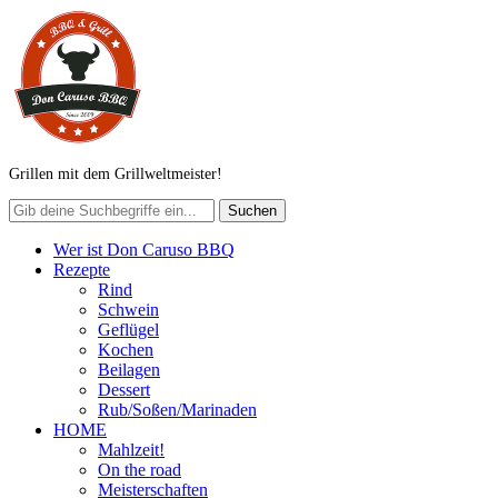
Grillen mit dem Grillweltmeister!
Wer ist Don Caruso BBQ
Rezepte
Rind
Schwein
Geflügel
Kochen
Beilagen
Dessert
Rub/Soßen/Marinaden
HOME
Mahlzeit!
On the road
Meisterschaften