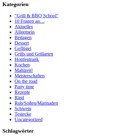
Kategorien
"Grill & BBQ School"
10 Fragen an…
Aktuelles
Allgemein
Beilagen
Dessert
Geflügel
Grills und Grillarten
Hopfentrank
Kochen
Mahlzeit!
Meisterschaften
On the road
Party time
Rezepte
Rind
Rub/Soßen/Marinaden
Schwein
Testecke
Uncategorized
Schlagwörter