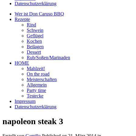
Datenschutzerklärung
Wer ist Don Caruso BBQ
Rezepte
Rind
Schwein
Geflügel
Kochen
Beilagen
Dessert
Rub/Soßen/Marinaden
HOME
Mahlzeit!
On the road
Meisterschaften
Allgemein
Party time
Testecke
Impressum
Datenschutzerklärung
napoleon steak 3
Erstellt von
Camillo
Published on
21. März 2014
in