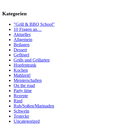
Kategorien
"Grill & BBQ School"
10 Fragen an…
Aktuelles
Allgemein
Beilagen
Dessert
Geflügel
Grills und Grillarten
Hopfentrank
Kochen
Mahlzeit!
Meisterschaften
On the road
Party time
Rezepte
Rind
Rub/Soßen/Marinaden
Schwein
Testecke
Uncategorized