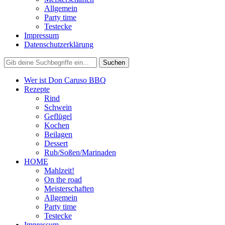
Allgemein
Party time
Testecke
Impressum
Datenschutzerklärung
Wer ist Don Caruso BBQ
Rezepte
Rind
Schwein
Geflügel
Kochen
Beilagen
Dessert
Rub/Soßen/Marinaden
HOME
Mahlzeit!
On the road
Meisterschaften
Allgemein
Party time
Testecke
Impressum