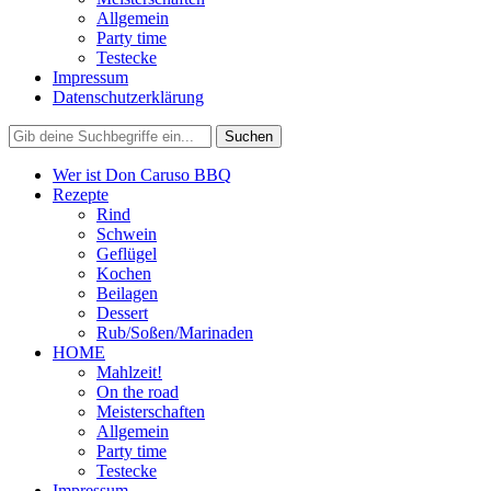
Allgemein
Party time
Testecke
Impressum
Datenschutzerklärung
Wer ist Don Caruso BBQ
Rezepte
Rind
Schwein
Geflügel
Kochen
Beilagen
Dessert
Rub/Soßen/Marinaden
HOME
Mahlzeit!
On the road
Meisterschaften
Allgemein
Party time
Testecke
Impressum