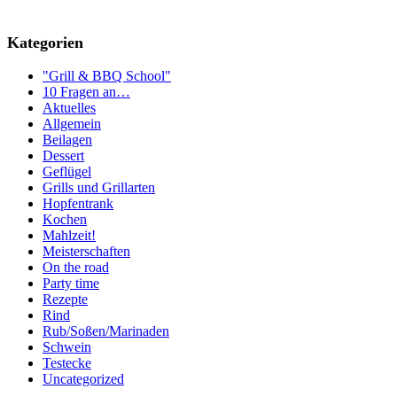
Kategorien
"Grill & BBQ School"
10 Fragen an…
Aktuelles
Allgemein
Beilagen
Dessert
Geflügel
Grills und Grillarten
Hopfentrank
Kochen
Mahlzeit!
Meisterschaften
On the road
Party time
Rezepte
Rind
Rub/Soßen/Marinaden
Schwein
Testecke
Uncategorized