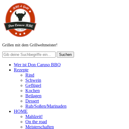
Grillen mit dem Grillweltmeister!
Wer ist Don Caruso BBQ
Rezepte
Rind
Schwein
Geflügel
Kochen
Beilagen
Dessert
Rub/Soßen/Marinaden
HOME
Mahlzeit!
On the road
Meisterschaften