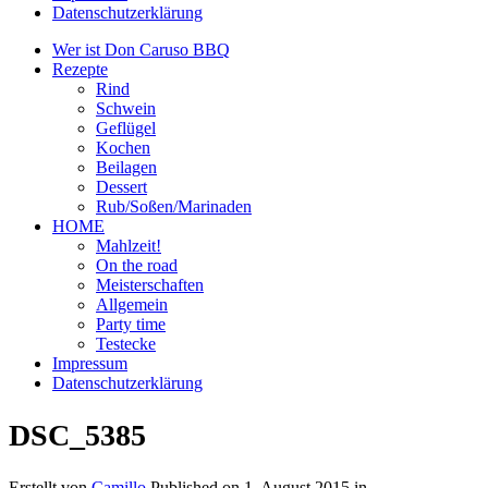
Datenschutzerklärung
Wer ist Don Caruso BBQ
Rezepte
Rind
Schwein
Geflügel
Kochen
Beilagen
Dessert
Rub/Soßen/Marinaden
HOME
Mahlzeit!
On the road
Meisterschaften
Allgemein
Party time
Testecke
Impressum
Datenschutzerklärung
DSC_5385
Erstellt von
Camillo
Published on
1. August 2015
in