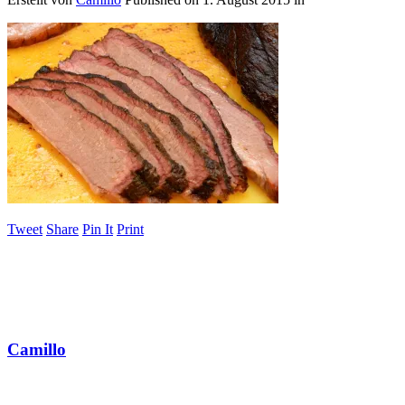
Tweet
Share
Pin It
Print
Camillo