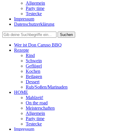
Allgemein
Party time
Testecke
Impressum
Datenschutzerklärung
Wer ist Don Caruso BBQ
Rezepte
Rind
Schwein
Geflügel
Kochen
Beilagen
Dessert
Rub/Soßen/Marinaden
HOME
Mahlzeit!
On the road
Meisterschaften
Allgemein
Party time
Testecke
Impressum