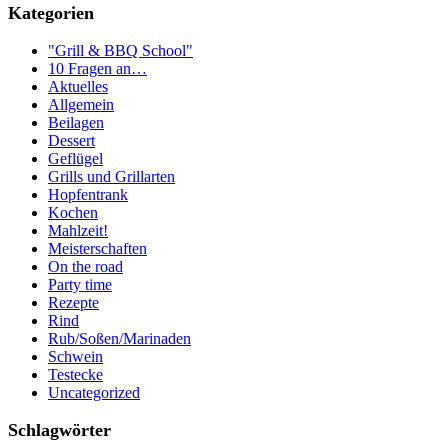
Kategorien
"Grill & BBQ School"
10 Fragen an…
Aktuelles
Allgemein
Beilagen
Dessert
Geflügel
Grills und Grillarten
Hopfentrank
Kochen
Mahlzeit!
Meisterschaften
On the road
Party time
Rezepte
Rind
Rub/Soßen/Marinaden
Schwein
Testecke
Uncategorized
Schlagwörter