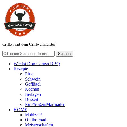
Grillen mit dem Grillweltmeister!
Wer ist Don Caruso BBQ
Rezepte
Rind
Schwein
Geflügel
Kochen
Beilagen
Dessert
Rub/Soßen/Marinaden
HOME
Mahlzeit!
On the road
Meisterschaften