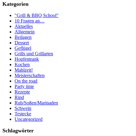
Kategorien
"Grill & BBQ School"
10 Fragen an…
Aktuelles
Allgemein
Beilagen
Dessert
Geflügel
Grills und Grillarten
Hopfentrank
Kochen
Mahlzeit!
Meisterschaften
On the road
Party time
Rezepte
Rind
Rub/Soßen/Marinaden
Schwein
Testecke
Uncategorized
Schlagwörter