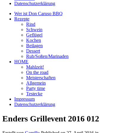
Datenschutzerklärung
Wer ist Don Caruso BBQ
Rezepte
Rind
Schwein
Geflügel
Kochen
Beilagen
Dessert
Rub/Soßen/Marinaden
HOME
Mahlzeit!
On the road
Meisterschaften
Allgemein
Party time
Testecke
Impressum
Datenschutzerklärung
Enders Grillevent 2016 012
Erstellt von
Camillo
Published on
27. April 2016
in