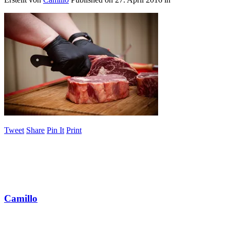
Tweet
Share
Pin It
Print
Camillo