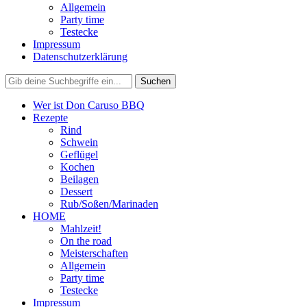
Allgemein
Party time
Testecke
Impressum
Datenschutzerklärung
Wer ist Don Caruso BBQ
Rezepte
Rind
Schwein
Geflügel
Kochen
Beilagen
Dessert
Rub/Soßen/Marinaden
HOME
Mahlzeit!
On the road
Meisterschaften
Allgemein
Party time
Testecke
Impressum