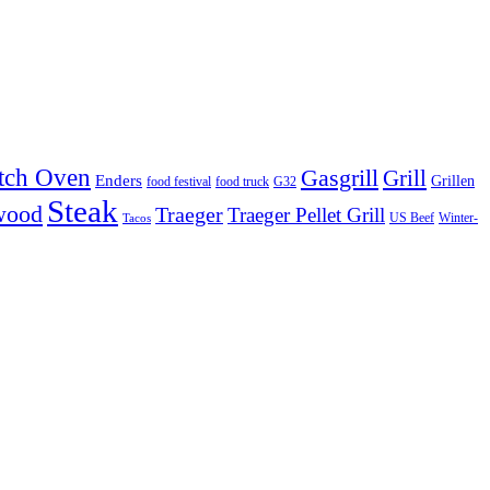
tch Oven
Gasgrill
Grill
Enders
Grillen
food festival
food truck
G32
Steak
wood
Traeger
Traeger Pellet Grill
US Beef
Winter-
Tacos