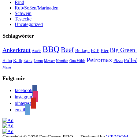
Rind
Rub/Soßen/Marinaden
Schwein
Testecke
Uncategorized
Schlagwörter
BBQ
Beef
Ankerkraut
Big Green
Bier
Beilage
BGE
Asado
Petromax
Pulle
Kalb
Huhn
Pizza
Lamm
Messer
Namibia
Otto Wilde
Kikok
Menü
Folgt mir
facebook
instagram
pinterest
email
Copyright © 2026 DonCaruso BBQ
— Designed by
WPZOOM