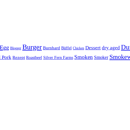
Burger
Du
 Egg
Dessert
dry aged
Burnhard
Büffel
Blogger
Chicken
Smoke
Smoken
d Pork
Smoker
Rezept
Roastbeef
Silver Fern Farms