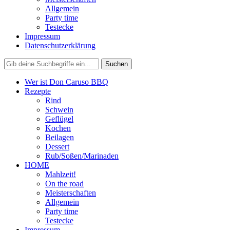
Allgemein
Party time
Testecke
Impressum
Datenschutzerklärung
Wer ist Don Caruso BBQ
Rezepte
Rind
Schwein
Geflügel
Kochen
Beilagen
Dessert
Rub/Soßen/Marinaden
HOME
Mahlzeit!
On the road
Meisterschaften
Allgemein
Party time
Testecke
Impressum