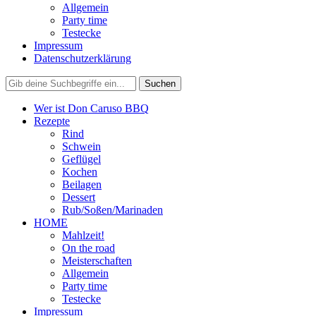
Allgemein
Party time
Testecke
Impressum
Datenschutzerklärung
Wer ist Don Caruso BBQ
Rezepte
Rind
Schwein
Geflügel
Kochen
Beilagen
Dessert
Rub/Soßen/Marinaden
HOME
Mahlzeit!
On the road
Meisterschaften
Allgemein
Party time
Testecke
Impressum