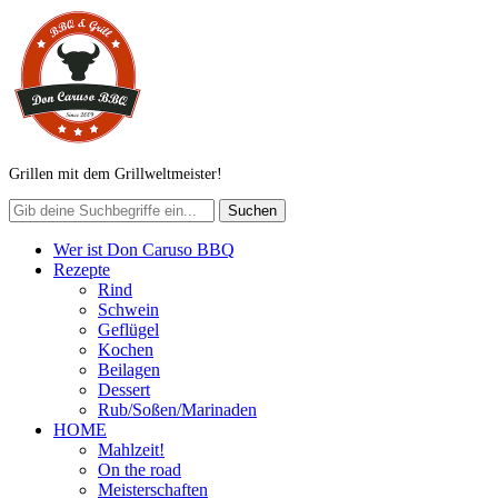
Grillen mit dem Grillweltmeister!
Wer ist Don Caruso BBQ
Rezepte
Rind
Schwein
Geflügel
Kochen
Beilagen
Dessert
Rub/Soßen/Marinaden
HOME
Mahlzeit!
On the road
Meisterschaften