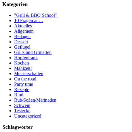
Kategorien
"Grill & BBQ School"
10 Fragen an…
Aktuelles
Allgemein
Beilagen
Dessert
Geflügel
Grills und Grillarten
Hopfentrank
Kochen
Mahlzeit!
Meisterschaften
On the road
Party time
Rezepte
Rind
Rub/Soßen/Marinaden
Schwein
Testecke
Uncategorized
Schlagwörter