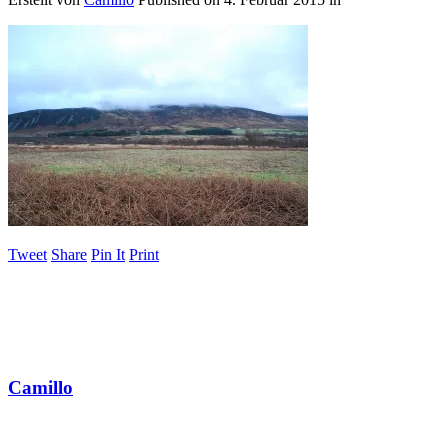
Tweet
Share
Pin It
Print
Camillo