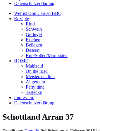
Datenschutzerklärung
Wer ist Don Caruso BBQ
Rezepte
Rind
Schwein
Geflügel
Kochen
Beilagen
Dessert
Rub/Soßen/Marinaden
HOME
Mahlzeit!
On the road
Meisterschaften
Allgemein
Party time
Testecke
Impressum
Datenschutzerklärung
Schottland Arran 37
Erstellt von
Camillo
Published on
4. Februar 2015
in