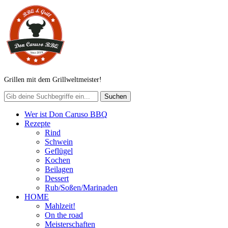
Grillen mit dem Grillweltmeister!
Wer ist Don Caruso BBQ
Rezepte
Rind
Schwein
Geflügel
Kochen
Beilagen
Dessert
Rub/Soßen/Marinaden
HOME
Mahlzeit!
On the road
Meisterschaften