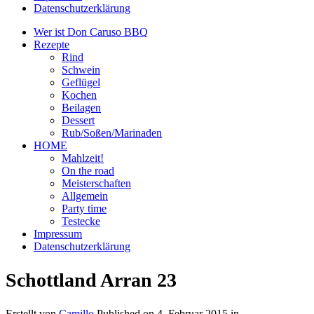
Datenschutzerklärung
Wer ist Don Caruso BBQ
Rezepte
Rind
Schwein
Geflügel
Kochen
Beilagen
Dessert
Rub/Soßen/Marinaden
HOME
Mahlzeit!
On the road
Meisterschaften
Allgemein
Party time
Testecke
Impressum
Datenschutzerklärung
Schottland Arran 23
Erstellt von
Camillo
Published on
4. Februar 2015
in