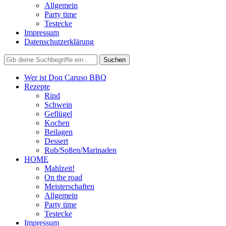
Allgemein
Party time
Testecke
Impressum
Datenschutzerklärung
Wer ist Don Caruso BBQ
Rezepte
Rind
Schwein
Geflügel
Kochen
Beilagen
Dessert
Rub/Soßen/Marinaden
HOME
Mahlzeit!
On the road
Meisterschaften
Allgemein
Party time
Testecke
Impressum