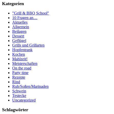
Kategorien
"Grill & BBQ School"
10 Fragen an…
Aktuelles
Allgemein
Beilagen
Dessert
Geflügel
Grills und Grillarten
Hopfentrank
Kochen
Mahlzeit!
Meisterschaften
On the road
Party time
Rezepte
Rind
Rub/Soßen/Marinaden
Schwein
Testecke
Uncategorized
Schlagwörter