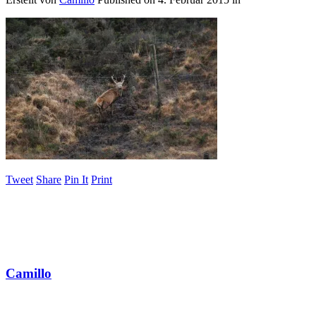
Tweet
Share
Pin It
Print
Camillo