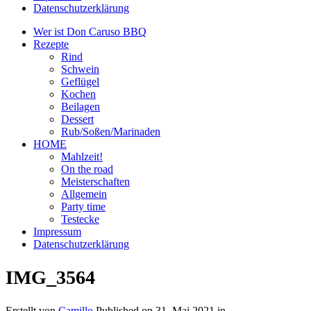
Datenschutzerklärung
Wer ist Don Caruso BBQ
Rezepte
Rind
Schwein
Geflügel
Kochen
Beilagen
Dessert
Rub/Soßen/Marinaden
HOME
Mahlzeit!
On the road
Meisterschaften
Allgemein
Party time
Testecke
Impressum
Datenschutzerklärung
IMG_3564
Erstellt von
Camillo
Published on
31. Mai 2021
in