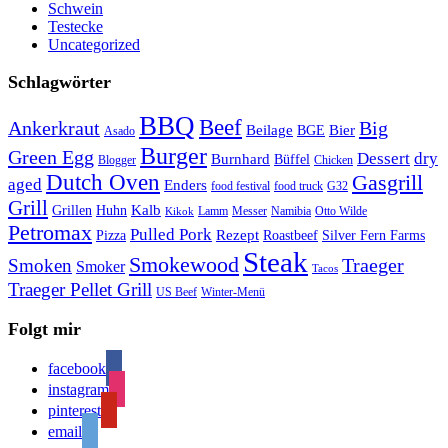
Schwein
Testecke
Uncategorized
Schlagwörter
BBQ
Beef
Ankerkraut
Big
Bier
Beilage
BGE
Asado
Burger
Green Egg
Dessert
dry
Burnhard
Büffel
Blogger
Chicken
Dutch Oven
Gasgrill
aged
Enders
food festival
food truck
G32
Grill
Kalb
Grillen
Huhn
Lamm
Messer
Namibia
Otto Wilde
Kikok
Petromax
Pulled Pork
Rezept
Pizza
Roastbeef
Silver Fern Farms
Steak
Smokewood
Traeger
Smoken
Smoker
Tacos
Traeger Pellet Grill
US Beef
Winter-Menü
Folgt mir
facebook
instagram
pinterest
email