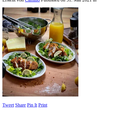
Tweet
Share
Pin It
Print