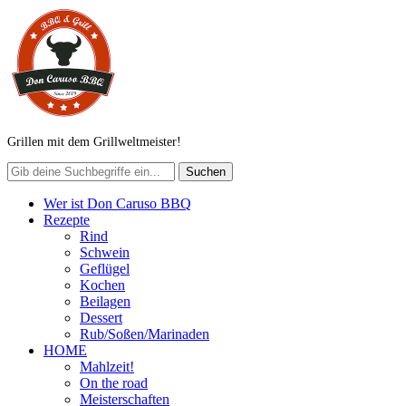
Grillen mit dem Grillweltmeister!
Wer ist Don Caruso BBQ
Rezepte
Rind
Schwein
Geflügel
Kochen
Beilagen
Dessert
Rub/Soßen/Marinaden
HOME
Mahlzeit!
On the road
Meisterschaften