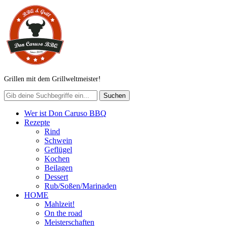
Grillen mit dem Grillweltmeister!
Wer ist Don Caruso BBQ
Rezepte
Rind
Schwein
Geflügel
Kochen
Beilagen
Dessert
Rub/Soßen/Marinaden
HOME
Mahlzeit!
On the road
Meisterschaften