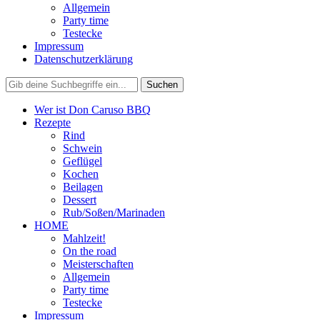
Allgemein
Party time
Testecke
Impressum
Datenschutzerklärung
Wer ist Don Caruso BBQ
Rezepte
Rind
Schwein
Geflügel
Kochen
Beilagen
Dessert
Rub/Soßen/Marinaden
HOME
Mahlzeit!
On the road
Meisterschaften
Allgemein
Party time
Testecke
Impressum