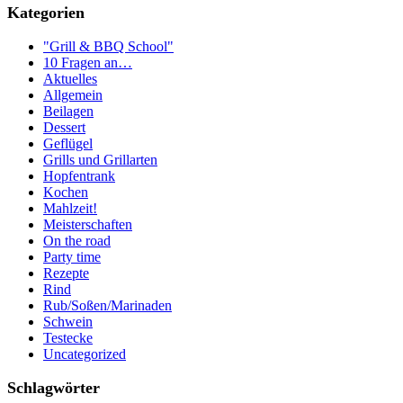
Kategorien
"Grill & BBQ School"
10 Fragen an…
Aktuelles
Allgemein
Beilagen
Dessert
Geflügel
Grills und Grillarten
Hopfentrank
Kochen
Mahlzeit!
Meisterschaften
On the road
Party time
Rezepte
Rind
Rub/Soßen/Marinaden
Schwein
Testecke
Uncategorized
Schlagwörter