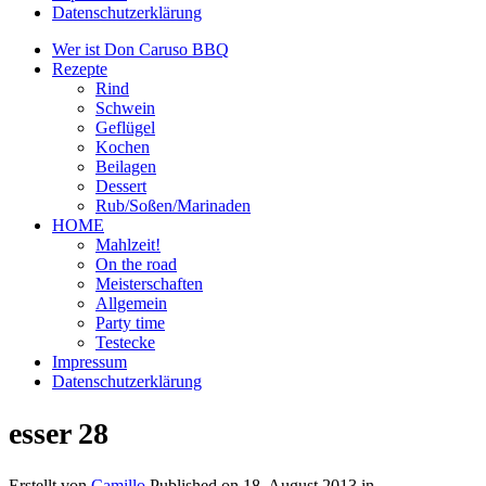
Datenschutzerklärung
Wer ist Don Caruso BBQ
Rezepte
Rind
Schwein
Geflügel
Kochen
Beilagen
Dessert
Rub/Soßen/Marinaden
HOME
Mahlzeit!
On the road
Meisterschaften
Allgemein
Party time
Testecke
Impressum
Datenschutzerklärung
esser 28
Erstellt von
Camillo
Published on
18. August 2013
in