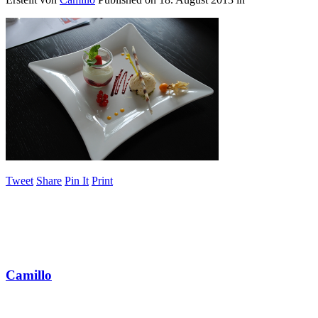
Tweet
Share
Pin It
Print
Camillo