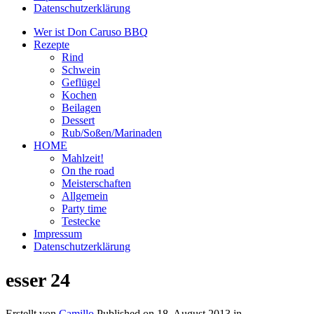
Datenschutzerklärung
Wer ist Don Caruso BBQ
Rezepte
Rind
Schwein
Geflügel
Kochen
Beilagen
Dessert
Rub/Soßen/Marinaden
HOME
Mahlzeit!
On the road
Meisterschaften
Allgemein
Party time
Testecke
Impressum
Datenschutzerklärung
esser 24
Erstellt von
Camillo
Published on
18. August 2013
in