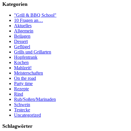
Kategorien
"Grill & BBQ School"
10 Fragen an…
Aktuelles
Allgemein
Beilagen
Dessert
Geflügel
Grills und Grillarten
Hopfentrank
Kochen
Mahlzeit!
Meisterschaften
On the road
Party time
Rezepte
Rind
Rub/Soßen/Marinaden
Schwein
Testecke
Uncategorized
Schlagwörter