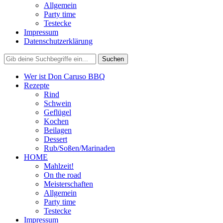
Allgemein
Party time
Testecke
Impressum
Datenschutzerklärung
Wer ist Don Caruso BBQ
Rezepte
Rind
Schwein
Geflügel
Kochen
Beilagen
Dessert
Rub/Soßen/Marinaden
HOME
Mahlzeit!
On the road
Meisterschaften
Allgemein
Party time
Testecke
Impressum