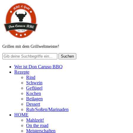
Grillen mit dem Grillweltmeister!
Wer ist Don Caruso BBQ
Rezepte
Rind
Schwein
Geflügel
Kochen
Beilagen
Dessert
Rub/Soßen/Marinaden
HOME
Mahlzeit!
On the road
Meisterschaften