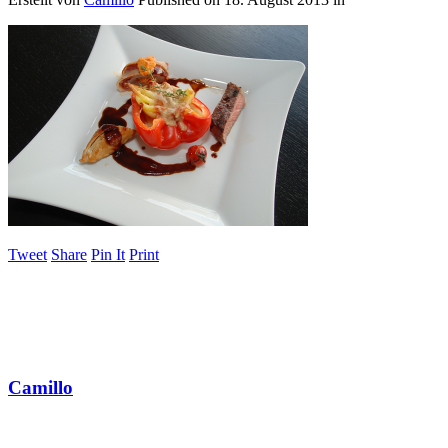
Tweet
Share
Pin It
Print
Camillo