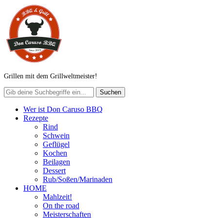
Grillen mit dem Grillweltmeister!
Wer ist Don Caruso BBQ
Rezepte
Rind
Schwein
Geflügel
Kochen
Beilagen
Dessert
Rub/Soßen/Marinaden
HOME
Mahlzeit!
On the road
Meisterschaften