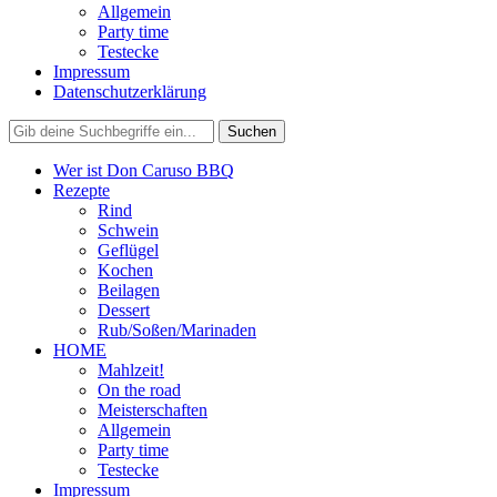
Allgemein
Party time
Testecke
Impressum
Datenschutzerklärung
Wer ist Don Caruso BBQ
Rezepte
Rind
Schwein
Geflügel
Kochen
Beilagen
Dessert
Rub/Soßen/Marinaden
HOME
Mahlzeit!
On the road
Meisterschaften
Allgemein
Party time
Testecke
Impressum