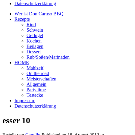
Datenschutzerklärung
Wer ist Don Caruso BBQ
Rezepte
Rind
Schwein
Geflügel
Kochen
Beilagen
Dessert
Rub/Soßen/Marinaden
HOME
Mahlzeit!
On the road
Meisterschaften
Allgemein
Party time
Testecke
Impressum
Datenschutzerklärung
esser 10
Erstellt von
Camillo
Published on
18. August 2013
in