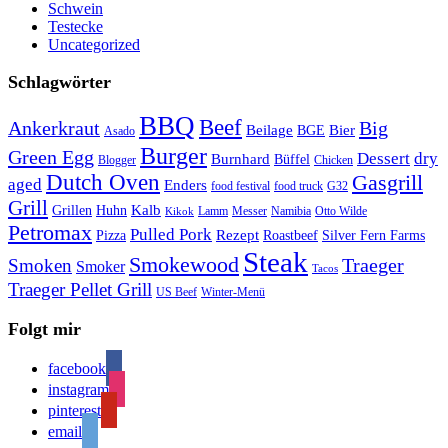
Schwein
Testecke
Uncategorized
Schlagwörter
BBQ
Beef
Ankerkraut
Big
Bier
Beilage
BGE
Asado
Burger
Green Egg
Dessert
dry
Burnhard
Büffel
Blogger
Chicken
Dutch Oven
Gasgrill
aged
Enders
food festival
food truck
G32
Grill
Kalb
Grillen
Huhn
Lamm
Messer
Namibia
Otto Wilde
Kikok
Petromax
Pulled Pork
Rezept
Pizza
Roastbeef
Silver Fern Farms
Steak
Smokewood
Traeger
Smoken
Smoker
Tacos
Traeger Pellet Grill
US Beef
Winter-Menü
Folgt mir
facebook
instagram
pinterest
email