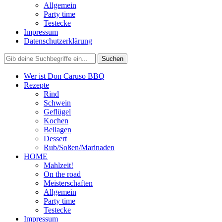
Allgemein
Party time
Testecke
Impressum
Datenschutzerklärung
Wer ist Don Caruso BBQ
Rezepte
Rind
Schwein
Geflügel
Kochen
Beilagen
Dessert
Rub/Soßen/Marinaden
HOME
Mahlzeit!
On the road
Meisterschaften
Allgemein
Party time
Testecke
Impressum