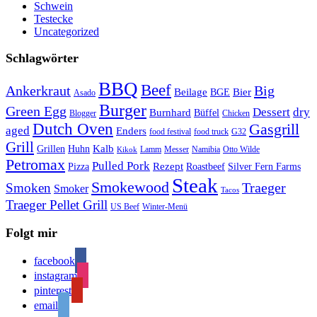
Schwein
Testecke
Uncategorized
Schlagwörter
BBQ
Beef
Ankerkraut
Big
Bier
Beilage
BGE
Asado
Burger
Green Egg
Dessert
dry
Burnhard
Büffel
Blogger
Chicken
Dutch Oven
Gasgrill
aged
Enders
food festival
food truck
G32
Grill
Kalb
Grillen
Huhn
Lamm
Messer
Namibia
Otto Wilde
Kikok
Petromax
Pulled Pork
Rezept
Pizza
Roastbeef
Silver Fern Farms
Steak
Smokewood
Traeger
Smoken
Smoker
Tacos
Traeger Pellet Grill
US Beef
Winter-Menü
Folgt mir
facebook
instagram
pinterest
email