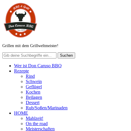
Grillen mit dem Grillweltmeister!
Wer ist Don Caruso BBQ
Rezepte
Rind
Schwein
Geflügel
Kochen
Beilagen
Dessert
Rub/Soßen/Marinaden
HOME
Mahlzeit!
On the road
Meisterschaften