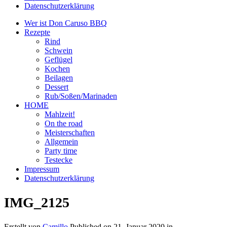
Datenschutzerklärung
Wer ist Don Caruso BBQ
Rezepte
Rind
Schwein
Geflügel
Kochen
Beilagen
Dessert
Rub/Soßen/Marinaden
HOME
Mahlzeit!
On the road
Meisterschaften
Allgemein
Party time
Testecke
Impressum
Datenschutzerklärung
IMG_2125
Erstellt von
Camillo
Published on
21. Januar 2020
in