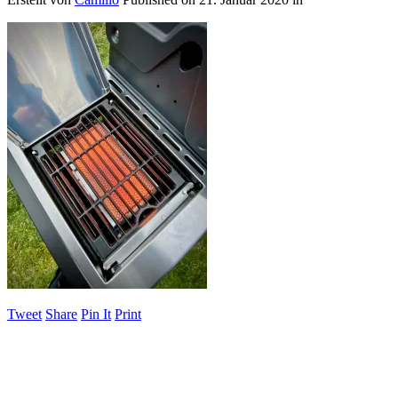
Tweet
Share
Pin It
Print