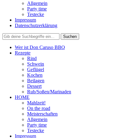
Allgemein
Party time
Testecke
Impressum
Datenschutzerklärung
Wer ist Don Caruso BBQ
Rezepte
Rind
Schwein
Geflügel
Kochen
Beilagen
Dessert
Rub/Soßen/Marinaden
HOME
Mahlzeit!
On the road
Meisterschaften
Allgemein
Party time
Testecke
Impressum