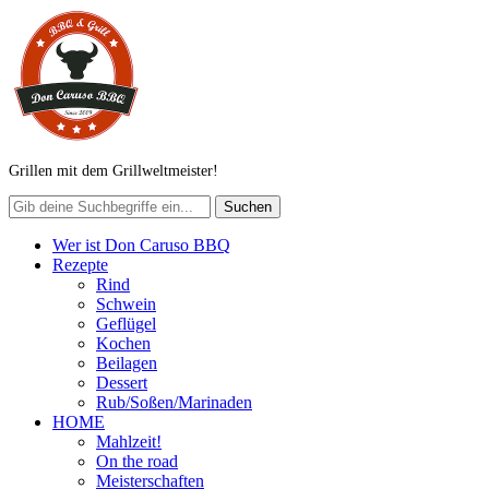
Grillen mit dem Grillweltmeister!
Wer ist Don Caruso BBQ
Rezepte
Rind
Schwein
Geflügel
Kochen
Beilagen
Dessert
Rub/Soßen/Marinaden
HOME
Mahlzeit!
On the road
Meisterschaften