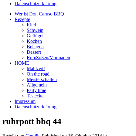
Datenschutzerklärung
Wer ist Don Caruso BBQ
Rezepte
Rind
Schwein
Geflügel
Kochen
Beilagen
Dessert
Rub/Soßen/Marinaden
HOME
Mahlzeit!
On the road
Meisterschaften
Allgemein
Party time
Testecke
Impressum
Datenschutzerklärung
ruhrpott bbq 44
Erstellt von
Camillo
Published on
16. Oktober 2014
in