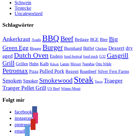
Schwein
Testecke
Uncategorized
Schlagwörter
BBQ
Beef
Ankerkraut
Big
Bier
Beilage
BGE
Asado
Burger
Green Egg
Dessert
dry
Burnhard
Büffel
Blogger
Chicken
Dutch Oven
Gasgrill
aged
Enders
food festival
food truck
G32
Grill
Kalb
Grillen
Huhn
Lamm
Messer
Namibia
Otto Wilde
Kikok
Petromax
Pulled Pork
Rezept
Pizza
Roastbeef
Silver Fern Farms
Steak
Smokewood
Traeger
Smoken
Smoker
Tacos
Traeger Pellet Grill
US Beef
Winter-Menü
Folgt mir
facebook
instagram
pinterest
email