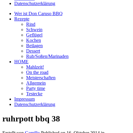
Datenschutzerklärung
Wer ist Don Caruso BBQ
Rezepte
Rind
Schwein
Geflügel
Kochen
Beilagen
Dessert
Rub/Soßen/Marinaden
HOME
Mahlzeit!
On the road
Meisterschaften
Allgemein
Party time
Testecke
Impressum
Datenschutzerklärung
ruhrpott bbq 38
Erstellt von
Camillo
Published on
16. Oktober 2014
in