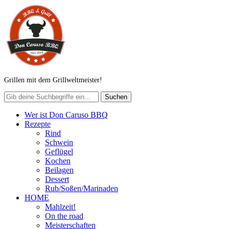
Grillen mit dem Grillweltmeister!
Wer ist Don Caruso BBQ
Rezepte
Rind
Schwein
Geflügel
Kochen
Beilagen
Dessert
Rub/Soßen/Marinaden
HOME
Mahlzeit!
On the road
Meisterschaften