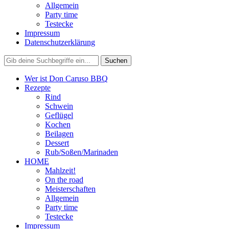
Allgemein
Party time
Testecke
Impressum
Datenschutzerklärung
Wer ist Don Caruso BBQ
Rezepte
Rind
Schwein
Geflügel
Kochen
Beilagen
Dessert
Rub/Soßen/Marinaden
HOME
Mahlzeit!
On the road
Meisterschaften
Allgemein
Party time
Testecke
Impressum