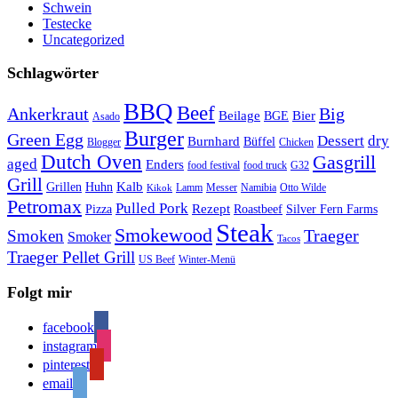
Schwein
Testecke
Uncategorized
Schlagwörter
BBQ
Beef
Ankerkraut
Big
Bier
Beilage
BGE
Asado
Burger
Green Egg
Dessert
dry
Burnhard
Büffel
Blogger
Chicken
Dutch Oven
Gasgrill
aged
Enders
food festival
food truck
G32
Grill
Kalb
Grillen
Huhn
Lamm
Messer
Namibia
Otto Wilde
Kikok
Petromax
Pulled Pork
Rezept
Pizza
Roastbeef
Silver Fern Farms
Steak
Smokewood
Traeger
Smoken
Smoker
Tacos
Traeger Pellet Grill
US Beef
Winter-Menü
Folgt mir
facebook
instagram
pinterest
email