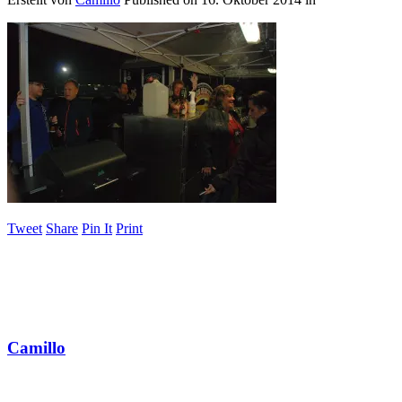
Tweet
Share
Pin It
Print
Camillo