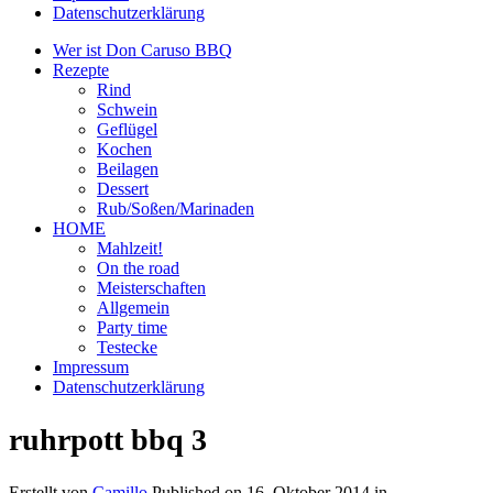
Datenschutzerklärung
Wer ist Don Caruso BBQ
Rezepte
Rind
Schwein
Geflügel
Kochen
Beilagen
Dessert
Rub/Soßen/Marinaden
HOME
Mahlzeit!
On the road
Meisterschaften
Allgemein
Party time
Testecke
Impressum
Datenschutzerklärung
ruhrpott bbq 3
Erstellt von
Camillo
Published on
16. Oktober 2014
in