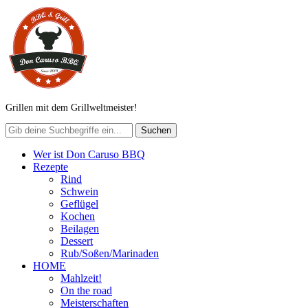
Grillen mit dem Grillweltmeister!
Wer ist Don Caruso BBQ
Rezepte
Rind
Schwein
Geflügel
Kochen
Beilagen
Dessert
Rub/Soßen/Marinaden
HOME
Mahlzeit!
On the road
Meisterschaften