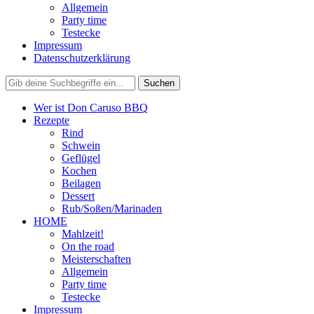
Allgemein
Party time
Testecke
Impressum
Datenschutzerklärung
Wer ist Don Caruso BBQ
Rezepte
Rind
Schwein
Geflügel
Kochen
Beilagen
Dessert
Rub/Soßen/Marinaden
HOME
Mahlzeit!
On the road
Meisterschaften
Allgemein
Party time
Testecke
Impressum