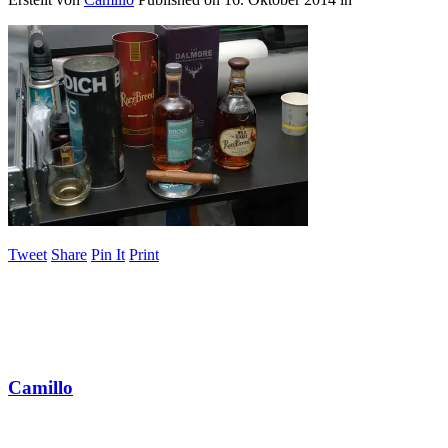
Tweet
Share
Pin It
Print
Camillo