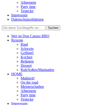
Allgemein
Party time
Testecke
Impressum
Datenschutzerklärung
Wer ist Don Caruso BBQ
Rezepte
Rind
Schwein
Geflügel
Kochen
Beilagen
Dessert
Rub/Soßen/Marinaden
HOME
Mahlzeit!
On the road
Meisterschaften
Allgemein
Party time
Testecke
Impressum