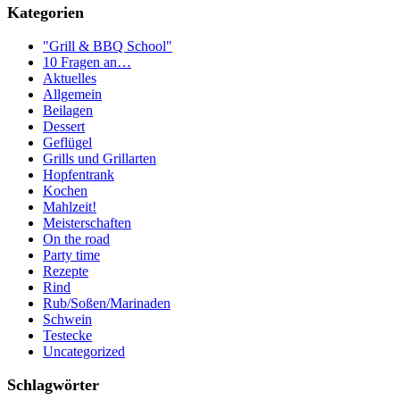
Kategorien
"Grill & BBQ School"
10 Fragen an…
Aktuelles
Allgemein
Beilagen
Dessert
Geflügel
Grills und Grillarten
Hopfentrank
Kochen
Mahlzeit!
Meisterschaften
On the road
Party time
Rezepte
Rind
Rub/Soßen/Marinaden
Schwein
Testecke
Uncategorized
Schlagwörter