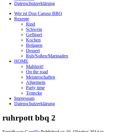
Datenschutzerklärung
Wer ist Don Caruso BBQ
Rezepte
Rind
Schwein
Geflügel
Kochen
Beilagen
Dessert
Rub/Soßen/Marinaden
HOME
Mahlzeit!
On the road
Meisterschaften
Allgemein
Party time
Testecke
Impressum
Datenschutzerklärung
ruhrpott bbq 2
Erstellt von
Camillo
Published on
16. Oktober 2014
in