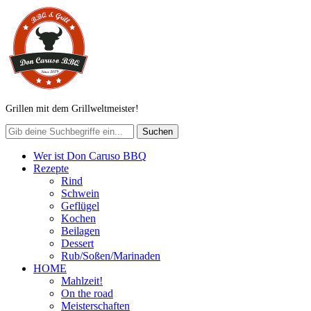
Grillen mit dem Grillweltmeister!
Wer ist Don Caruso BBQ
Rezepte
Rind
Schwein
Geflügel
Kochen
Beilagen
Dessert
Rub/Soßen/Marinaden
HOME
Mahlzeit!
On the road
Meisterschaften