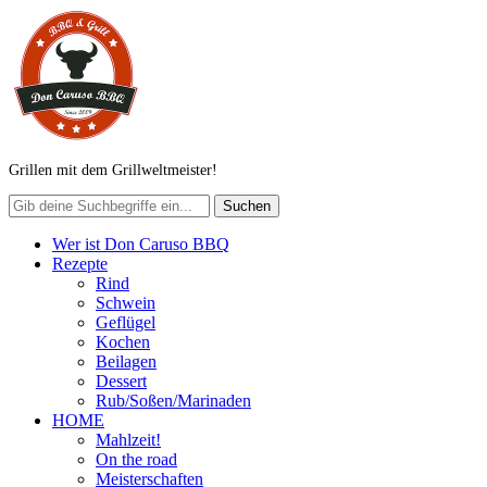
Grillen mit dem Grillweltmeister!
Wer ist Don Caruso BBQ
Rezepte
Rind
Schwein
Geflügel
Kochen
Beilagen
Dessert
Rub/Soßen/Marinaden
HOME
Mahlzeit!
On the road
Meisterschaften