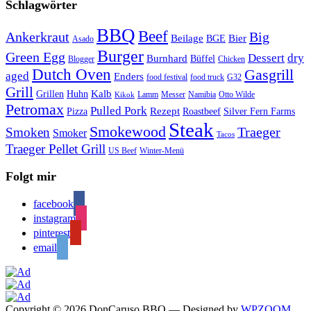
Schlagwörter
BBQ
Beef
Ankerkraut
Big
Bier
Beilage
BGE
Asado
Burger
Green Egg
Dessert
dry
Burnhard
Büffel
Blogger
Chicken
Dutch Oven
Gasgrill
aged
Enders
food festival
food truck
G32
Grill
Kalb
Grillen
Huhn
Lamm
Messer
Namibia
Otto Wilde
Kikok
Petromax
Pulled Pork
Rezept
Pizza
Roastbeef
Silver Fern Farms
Steak
Smokewood
Traeger
Smoken
Smoker
Tacos
Traeger Pellet Grill
US Beef
Winter-Menü
Folgt mir
facebook
instagram
pinterest
email
Copyright © 2026 DonCaruso BBQ
— Designed by
WPZOOM