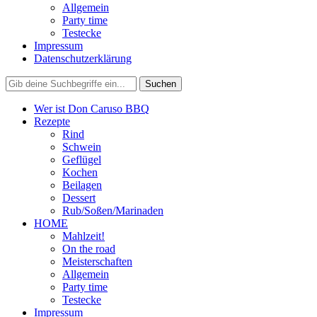
Allgemein
Party time
Testecke
Impressum
Datenschutzerklärung
Wer ist Don Caruso BBQ
Rezepte
Rind
Schwein
Geflügel
Kochen
Beilagen
Dessert
Rub/Soßen/Marinaden
HOME
Mahlzeit!
On the road
Meisterschaften
Allgemein
Party time
Testecke
Impressum