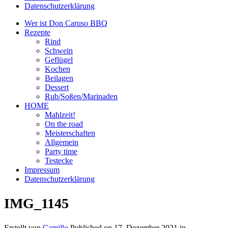
Datenschutzerklärung
Wer ist Don Caruso BBQ
Rezepte
Rind
Schwein
Geflügel
Kochen
Beilagen
Dessert
Rub/Soßen/Marinaden
HOME
Mahlzeit!
On the road
Meisterschaften
Allgemein
Party time
Testecke
Impressum
Datenschutzerklärung
IMG_1145
Erstellt von
Camillo
Published on
17. Dezember 2021
in