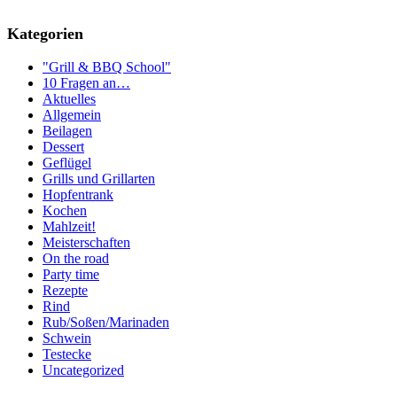
Kategorien
"Grill & BBQ School"
10 Fragen an…
Aktuelles
Allgemein
Beilagen
Dessert
Geflügel
Grills und Grillarten
Hopfentrank
Kochen
Mahlzeit!
Meisterschaften
On the road
Party time
Rezepte
Rind
Rub/Soßen/Marinaden
Schwein
Testecke
Uncategorized