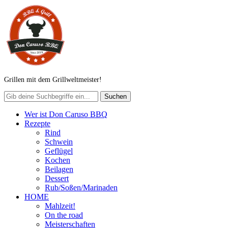
Grillen mit dem Grillweltmeister!
Wer ist Don Caruso BBQ
Rezepte
Rind
Schwein
Geflügel
Kochen
Beilagen
Dessert
Rub/Soßen/Marinaden
HOME
Mahlzeit!
On the road
Meisterschaften