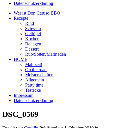
Datenschutzerklärung
Wer ist Don Caruso BBQ
Rezepte
Rind
Schwein
Geflügel
Kochen
Beilagen
Dessert
Rub/Soßen/Marinaden
HOME
Mahlzeit!
On the road
Meisterschaften
Allgemein
Party time
Testecke
Impressum
Datenschutzerklärung
DSC_0569
Erstellt von
Camillo
Published on
4. Oktober 2019
in