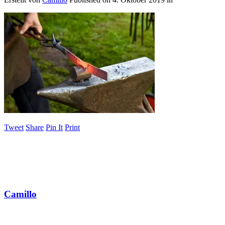
Tweet
Share
Pin It
Print
Camillo