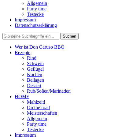
Allgemein
Party time
Testecke
Impressum
Datenschutzerklärung
Wer ist Don Caruso BBQ
Rezepte
Rind
Schwein
Geflügel
Kochen
Beilagen
Dessert
Rub/Soßen/Marinaden
HOME
Mahlzeit!
On the road
Meisterschaften
Allgemein
Party time
Testecke
Impressum