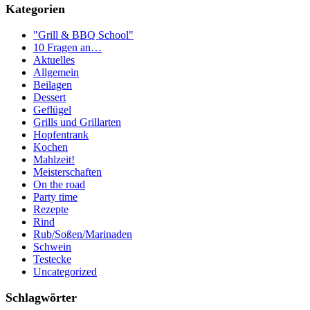
Kategorien
"Grill & BBQ School"
10 Fragen an…
Aktuelles
Allgemein
Beilagen
Dessert
Geflügel
Grills und Grillarten
Hopfentrank
Kochen
Mahlzeit!
Meisterschaften
On the road
Party time
Rezepte
Rind
Rub/Soßen/Marinaden
Schwein
Testecke
Uncategorized
Schlagwörter