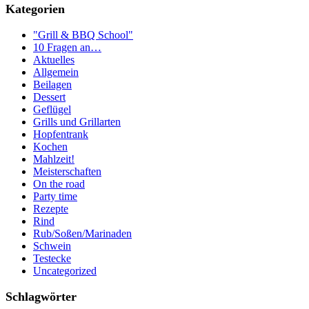
Kategorien
"Grill & BBQ School"
10 Fragen an…
Aktuelles
Allgemein
Beilagen
Dessert
Geflügel
Grills und Grillarten
Hopfentrank
Kochen
Mahlzeit!
Meisterschaften
On the road
Party time
Rezepte
Rind
Rub/Soßen/Marinaden
Schwein
Testecke
Uncategorized
Schlagwörter