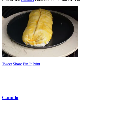
Tweet
Share
Pin It
Print
Camillo