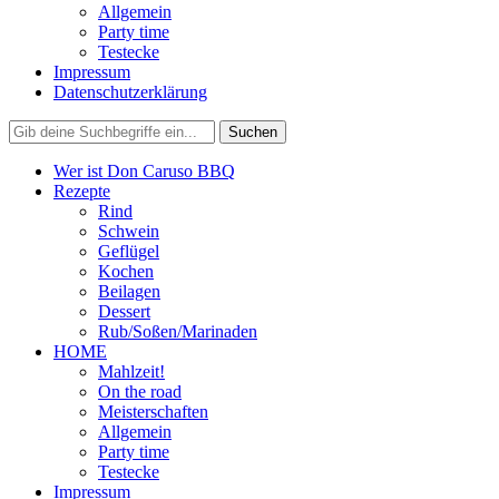
Allgemein
Party time
Testecke
Impressum
Datenschutzerklärung
Wer ist Don Caruso BBQ
Rezepte
Rind
Schwein
Geflügel
Kochen
Beilagen
Dessert
Rub/Soßen/Marinaden
HOME
Mahlzeit!
On the road
Meisterschaften
Allgemein
Party time
Testecke
Impressum