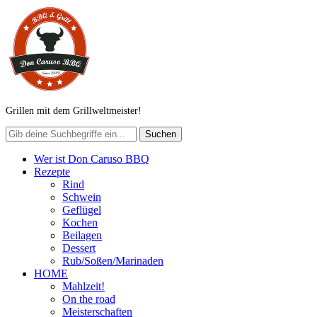
Grillen mit dem Grillweltmeister!
Wer ist Don Caruso BBQ
Rezepte
Rind
Schwein
Geflügel
Kochen
Beilagen
Dessert
Rub/Soßen/Marinaden
HOME
Mahlzeit!
On the road
Meisterschaften