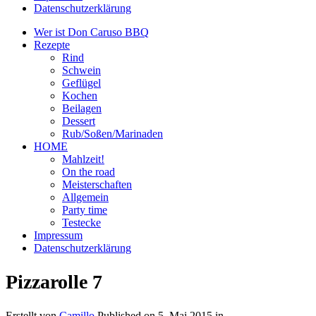
Datenschutzerklärung
Wer ist Don Caruso BBQ
Rezepte
Rind
Schwein
Geflügel
Kochen
Beilagen
Dessert
Rub/Soßen/Marinaden
HOME
Mahlzeit!
On the road
Meisterschaften
Allgemein
Party time
Testecke
Impressum
Datenschutzerklärung
Pizzarolle 7
Erstellt von
Camillo
Published on
5. Mai 2015
in