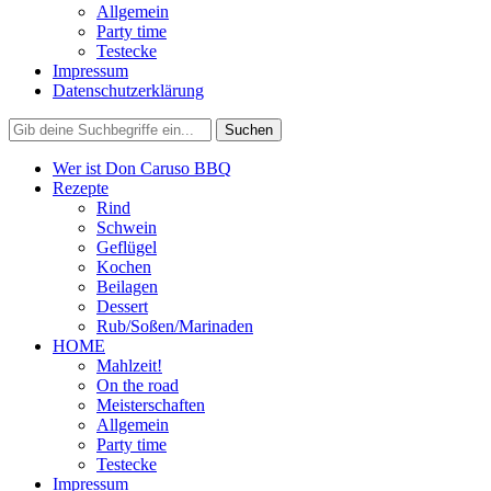
Allgemein
Party time
Testecke
Impressum
Datenschutzerklärung
Wer ist Don Caruso BBQ
Rezepte
Rind
Schwein
Geflügel
Kochen
Beilagen
Dessert
Rub/Soßen/Marinaden
HOME
Mahlzeit!
On the road
Meisterschaften
Allgemein
Party time
Testecke
Impressum