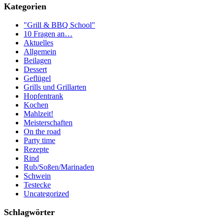
Kategorien
"Grill & BBQ School"
10 Fragen an…
Aktuelles
Allgemein
Beilagen
Dessert
Geflügel
Grills und Grillarten
Hopfentrank
Kochen
Mahlzeit!
Meisterschaften
On the road
Party time
Rezepte
Rind
Rub/Soßen/Marinaden
Schwein
Testecke
Uncategorized
Schlagwörter