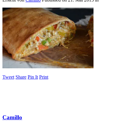
Tweet
Share
Pin It
Print
Camillo