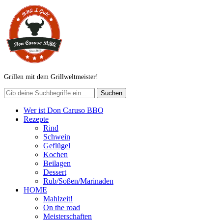
Grillen mit dem Grillweltmeister!
Wer ist Don Caruso BBQ
Rezepte
Rind
Schwein
Geflügel
Kochen
Beilagen
Dessert
Rub/Soßen/Marinaden
HOME
Mahlzeit!
On the road
Meisterschaften