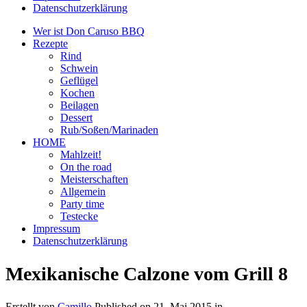
Datenschutzerklärung
Wer ist Don Caruso BBQ
Rezepte
Rind
Schwein
Geflügel
Kochen
Beilagen
Dessert
Rub/Soßen/Marinaden
HOME
Mahlzeit!
On the road
Meisterschaften
Allgemein
Party time
Testecke
Impressum
Datenschutzerklärung
Mexikanische Calzone vom Grill 8
Erstellt von
Camillo
Published on
21. Mai 2015
in