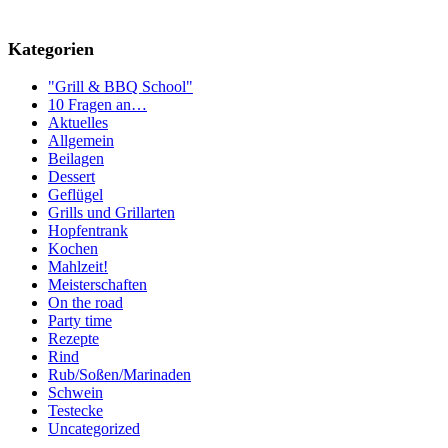
Kategorien
"Grill & BBQ School"
10 Fragen an…
Aktuelles
Allgemein
Beilagen
Dessert
Geflügel
Grills und Grillarten
Hopfentrank
Kochen
Mahlzeit!
Meisterschaften
On the road
Party time
Rezepte
Rind
Rub/Soßen/Marinaden
Schwein
Testecke
Uncategorized