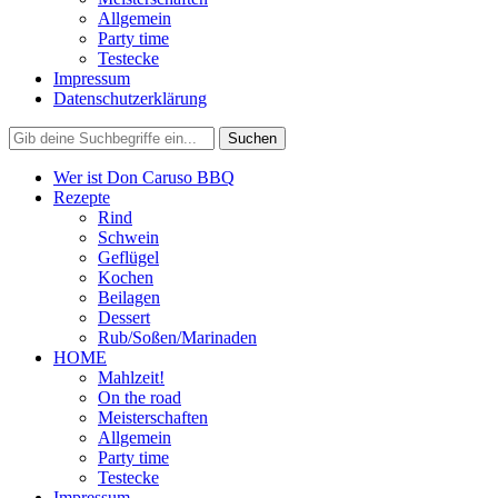
Allgemein
Party time
Testecke
Impressum
Datenschutzerklärung
Wer ist Don Caruso BBQ
Rezepte
Rind
Schwein
Geflügel
Kochen
Beilagen
Dessert
Rub/Soßen/Marinaden
HOME
Mahlzeit!
On the road
Meisterschaften
Allgemein
Party time
Testecke
Impressum