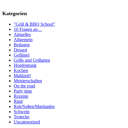
Kategorien
"Grill & BBQ School"
10 Fragen an…
Aktuelles
Allgemein
Beilagen
Dessert
Geflügel
Grills und Grillarten
Hopfentrank
Kochen
Mahlzeit!
Meisterschaften
On the road
Party time
Rezepte
Rind
Rub/Soßen/Marinaden
Schwein
Testecke
Uncategorized