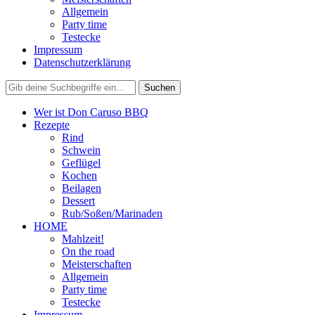
Allgemein
Party time
Testecke
Impressum
Datenschutzerklärung
Wer ist Don Caruso BBQ
Rezepte
Rind
Schwein
Geflügel
Kochen
Beilagen
Dessert
Rub/Soßen/Marinaden
HOME
Mahlzeit!
On the road
Meisterschaften
Allgemein
Party time
Testecke
Impressum