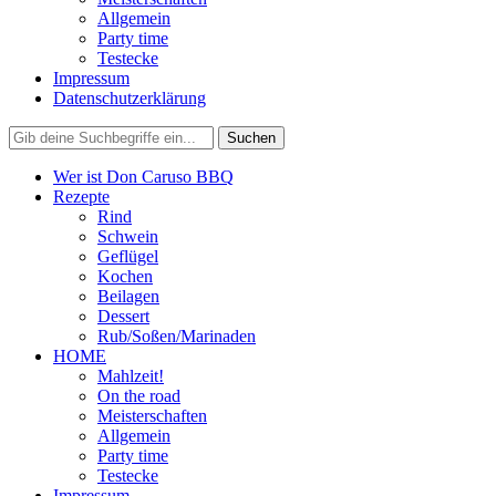
Allgemein
Party time
Testecke
Impressum
Datenschutzerklärung
Wer ist Don Caruso BBQ
Rezepte
Rind
Schwein
Geflügel
Kochen
Beilagen
Dessert
Rub/Soßen/Marinaden
HOME
Mahlzeit!
On the road
Meisterschaften
Allgemein
Party time
Testecke
Impressum