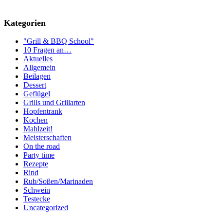
Kategorien
"Grill & BBQ School"
10 Fragen an…
Aktuelles
Allgemein
Beilagen
Dessert
Geflügel
Grills und Grillarten
Hopfentrank
Kochen
Mahlzeit!
Meisterschaften
On the road
Party time
Rezepte
Rind
Rub/Soßen/Marinaden
Schwein
Testecke
Uncategorized