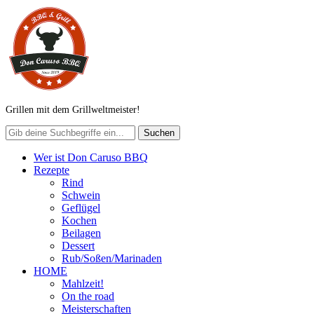
Grillen mit dem Grillweltmeister!
Wer ist Don Caruso BBQ
Rezepte
Rind
Schwein
Geflügel
Kochen
Beilagen
Dessert
Rub/Soßen/Marinaden
HOME
Mahlzeit!
On the road
Meisterschaften