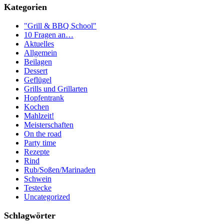
Kategorien
"Grill & BBQ School"
10 Fragen an…
Aktuelles
Allgemein
Beilagen
Dessert
Geflügel
Grills und Grillarten
Hopfentrank
Kochen
Mahlzeit!
Meisterschaften
On the road
Party time
Rezepte
Rind
Rub/Soßen/Marinaden
Schwein
Testecke
Uncategorized
Schlagwörter