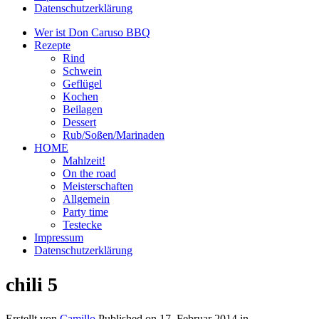
Datenschutzerklärung
Wer ist Don Caruso BBQ
Rezepte
Rind
Schwein
Geflügel
Kochen
Beilagen
Dessert
Rub/Soßen/Marinaden
HOME
Mahlzeit!
On the road
Meisterschaften
Allgemein
Party time
Testecke
Impressum
Datenschutzerklärung
chili 5
Erstellt von
Camillo
Published on
17. Februar 2014
in