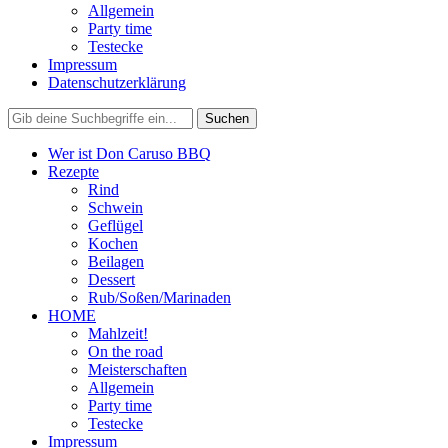
Allgemein
Party time
Testecke
Impressum
Datenschutzerklärung
Wer ist Don Caruso BBQ
Rezepte
Rind
Schwein
Geflügel
Kochen
Beilagen
Dessert
Rub/Soßen/Marinaden
HOME
Mahlzeit!
On the road
Meisterschaften
Allgemein
Party time
Testecke
Impressum