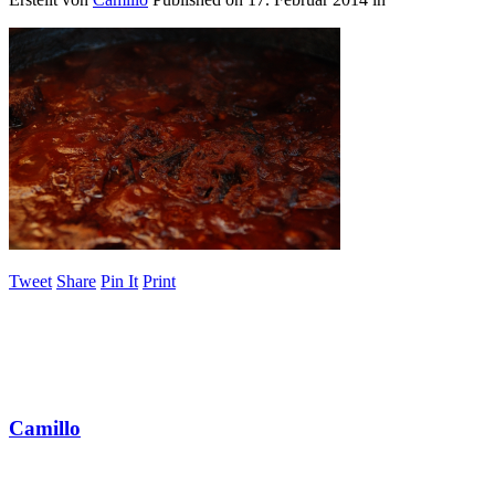
Tweet
Share
Pin It
Print
Camillo