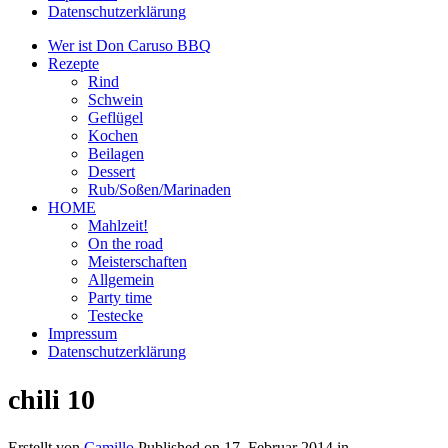
Datenschutzerklärung
Wer ist Don Caruso BBQ
Rezepte
Rind
Schwein
Geflügel
Kochen
Beilagen
Dessert
Rub/Soßen/Marinaden
HOME
Mahlzeit!
On the road
Meisterschaften
Allgemein
Party time
Testecke
Impressum
Datenschutzerklärung
chili 10
Erstellt von
Camillo
Published on
17. Februar 2014
in