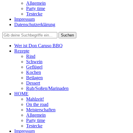
Allgemein
Party time
Testecke
Impressum
Datenschutzerklärung
Wer ist Don Caruso BBQ
Rezepte
Rind
Schwein
Geflügel
Kochen
Beilagen
Dessert
Rub/Soßen/Marinaden
HOME
Mahlzeit!
On the road
Meisterschaften
Allgemein
Party time
Testecke
Impressum