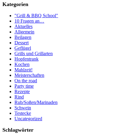
Kategorien
"Grill & BBQ School"
10 Fragen an…
Aktuelles
Allgemein
Beilagen
Dessert
Geflügel
Grills und Grillarten
Hopfentrank
Kochen
Mahlzeit!
Meisterschaften
On the road
Party time
Rezepte
Rind
Rub/Soßen/Marinaden
Schwein
Testecke
Uncategorized
Schlagwörter