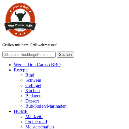
Grillen mit dem Grillweltmeister!
Wer ist Don Caruso BBQ
Rezepte
Rind
Schwein
Geflügel
Kochen
Beilagen
Dessert
Rub/Soßen/Marinaden
HOME
Mahlzeit!
On the road
Meisterschaften