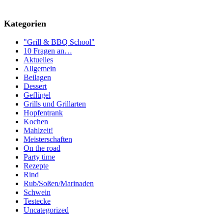
Kategorien
"Grill & BBQ School"
10 Fragen an…
Aktuelles
Allgemein
Beilagen
Dessert
Geflügel
Grills und Grillarten
Hopfentrank
Kochen
Mahlzeit!
Meisterschaften
On the road
Party time
Rezepte
Rind
Rub/Soßen/Marinaden
Schwein
Testecke
Uncategorized