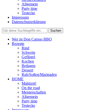
Allgemein
Party time
Testecke
Impressum
Datenschutzerklärung
Wer ist Don Caruso BBQ
Rezepte
Rind
Schwein
Geflügel
Kochen
Beilagen
Dessert
Rub/Soßen/Marinaden
HOME
Mahlzeit!
On the road
Meisterschaften
Allgemein
Party time
Testecke
Impressum