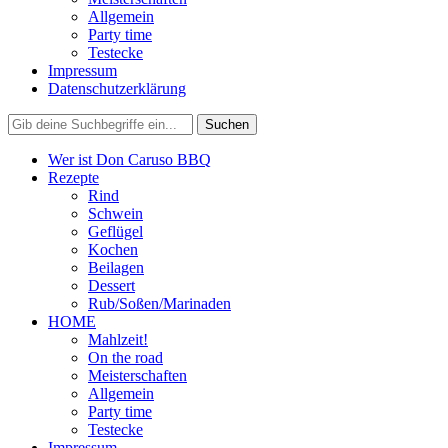
Allgemein
Party time
Testecke
Impressum
Datenschutzerklärung
Wer ist Don Caruso BBQ
Rezepte
Rind
Schwein
Geflügel
Kochen
Beilagen
Dessert
Rub/Soßen/Marinaden
HOME
Mahlzeit!
On the road
Meisterschaften
Allgemein
Party time
Testecke
Impressum