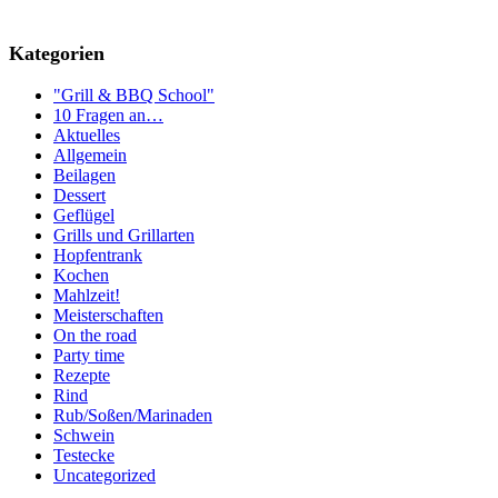
Kategorien
"Grill & BBQ School"
10 Fragen an…
Aktuelles
Allgemein
Beilagen
Dessert
Geflügel
Grills und Grillarten
Hopfentrank
Kochen
Mahlzeit!
Meisterschaften
On the road
Party time
Rezepte
Rind
Rub/Soßen/Marinaden
Schwein
Testecke
Uncategorized