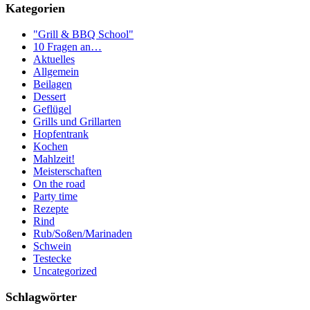
Kategorien
"Grill & BBQ School"
10 Fragen an…
Aktuelles
Allgemein
Beilagen
Dessert
Geflügel
Grills und Grillarten
Hopfentrank
Kochen
Mahlzeit!
Meisterschaften
On the road
Party time
Rezepte
Rind
Rub/Soßen/Marinaden
Schwein
Testecke
Uncategorized
Schlagwörter