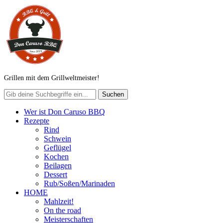
Grillen mit dem Grillweltmeister!
Wer ist Don Caruso BBQ
Rezepte
Rind
Schwein
Geflügel
Kochen
Beilagen
Dessert
Rub/Soßen/Marinaden
HOME
Mahlzeit!
On the road
Meisterschaften