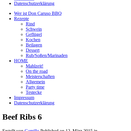
Datenschutzerklärung
Wer ist Don Caruso BBQ
Rezepte
Rind
Schwein
Geflügel
Kochen
Beilagen
Dessert
Rub/Soßen/Marinaden
HOME
Mahlzeit!
On the road
Meisterschaften
Allgemein
Party time
Testecke
Impressum
Datenschutzerklärung
Beef Ribs 6
Erstellt von
Camillo
Published on
12. März 2015
in