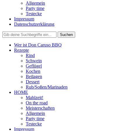
Allgemein
Party time
Testecke
Impressum
Datenschutzerklärung
Wer ist Don Caruso BBQ
Rezepte
Rind
Schwein
Geflügel
Kochen
Beilagen
Dessert
Rub/Soßen/Marinaden
HOME
Mahlzeit!
On the road
Meisterschaften
Allgemein
Party time
Testecke
Impressum