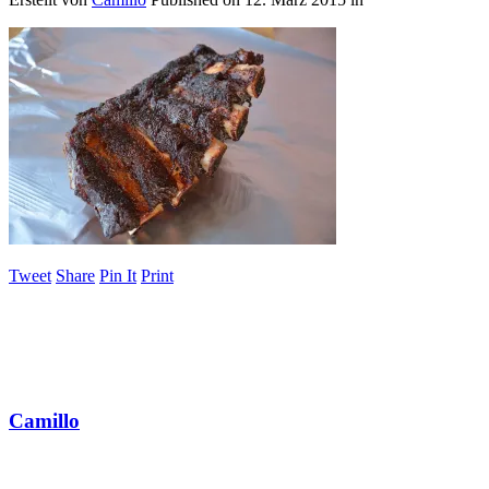
Tweet
Share
Pin It
Print
Camillo