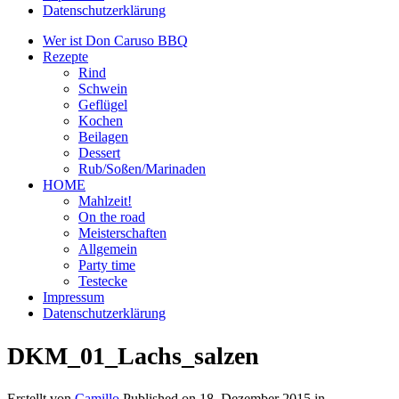
Datenschutzerklärung
Wer ist Don Caruso BBQ
Rezepte
Rind
Schwein
Geflügel
Kochen
Beilagen
Dessert
Rub/Soßen/Marinaden
HOME
Mahlzeit!
On the road
Meisterschaften
Allgemein
Party time
Testecke
Impressum
Datenschutzerklärung
DKM_01_Lachs_salzen
Erstellt von
Camillo
Published on
18. Dezember 2015
in