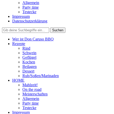
Allgemein
Party time
Testecke
Impressum
Datenschutzerklärung
Wer ist Don Caruso BBQ
Rezepte
Rind
Schwein
Geflügel
Kochen
Beilagen
Dessert
Rub/Soßen/Marinaden
HOME
Mahlzeit!
On the road
Meisterschaften
Allgemein
Party time
Testecke
Impressum