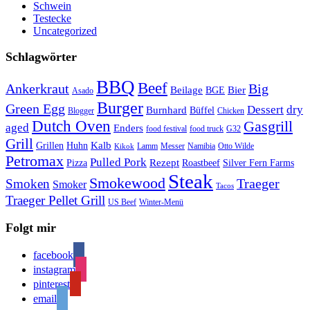
Schwein
Testecke
Uncategorized
Schlagwörter
BBQ
Beef
Ankerkraut
Big
Bier
Beilage
BGE
Asado
Burger
Green Egg
Dessert
dry
Burnhard
Büffel
Blogger
Chicken
Dutch Oven
Gasgrill
aged
Enders
food festival
food truck
G32
Grill
Kalb
Grillen
Huhn
Lamm
Messer
Namibia
Otto Wilde
Kikok
Petromax
Pulled Pork
Rezept
Pizza
Roastbeef
Silver Fern Farms
Steak
Smokewood
Traeger
Smoken
Smoker
Tacos
Traeger Pellet Grill
US Beef
Winter-Menü
Folgt mir
facebook
instagram
pinterest
email