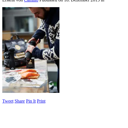
Tweet
Share
Pin It
Print