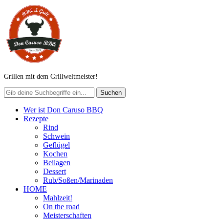
Grillen mit dem Grillweltmeister!
Wer ist Don Caruso BBQ
Rezepte
Rind
Schwein
Geflügel
Kochen
Beilagen
Dessert
Rub/Soßen/Marinaden
HOME
Mahlzeit!
On the road
Meisterschaften