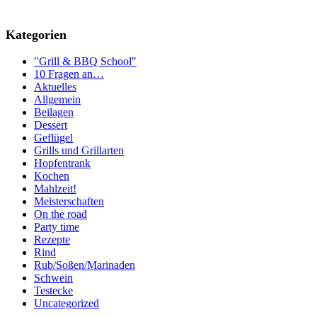
Kategorien
"Grill & BBQ School"
10 Fragen an…
Aktuelles
Allgemein
Beilagen
Dessert
Geflügel
Grills und Grillarten
Hopfentrank
Kochen
Mahlzeit!
Meisterschaften
On the road
Party time
Rezepte
Rind
Rub/Soßen/Marinaden
Schwein
Testecke
Uncategorized