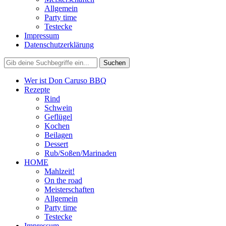
Allgemein
Party time
Testecke
Impressum
Datenschutzerklärung
Wer ist Don Caruso BBQ
Rezepte
Rind
Schwein
Geflügel
Kochen
Beilagen
Dessert
Rub/Soßen/Marinaden
HOME
Mahlzeit!
On the road
Meisterschaften
Allgemein
Party time
Testecke
Impressum