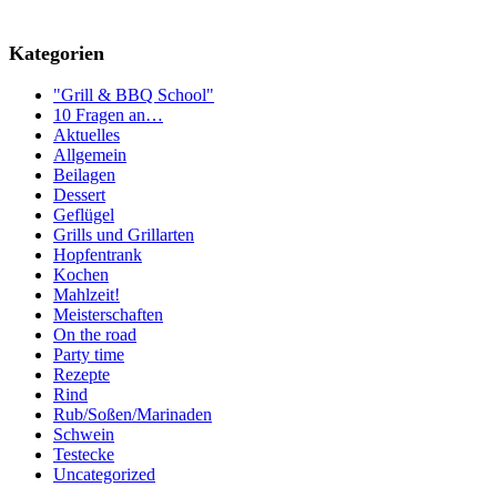
Kategorien
"Grill & BBQ School"
10 Fragen an…
Aktuelles
Allgemein
Beilagen
Dessert
Geflügel
Grills und Grillarten
Hopfentrank
Kochen
Mahlzeit!
Meisterschaften
On the road
Party time
Rezepte
Rind
Rub/Soßen/Marinaden
Schwein
Testecke
Uncategorized