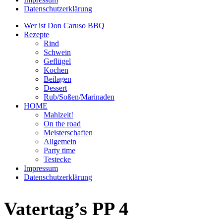
Datenschutzerklärung
Wer ist Don Caruso BBQ
Rezepte
Rind
Schwein
Geflügel
Kochen
Beilagen
Dessert
Rub/Soßen/Marinaden
HOME
Mahlzeit!
On the road
Meisterschaften
Allgemein
Party time
Testecke
Impressum
Datenschutzerklärung
Vatertag’s PP 4