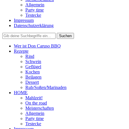
Allgemein
Party time
Testecke
Impressum
Datenschutzerklärung
Wer ist Don Caruso BBQ
Rezepte
Rind
Schwein
Geflügel
Kochen
Beilagen
Dessert
Rub/Soßen/Marinaden
HOME
Mahlzeit!
On the road
Meisterschaften
Allgemein
Party time
Testecke
Impressum