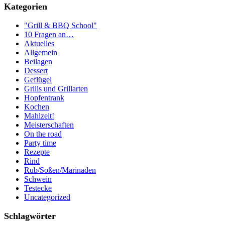
Kategorien
"Grill & BBQ School"
10 Fragen an…
Aktuelles
Allgemein
Beilagen
Dessert
Geflügel
Grills und Grillarten
Hopfentrank
Kochen
Mahlzeit!
Meisterschaften
On the road
Party time
Rezepte
Rind
Rub/Soßen/Marinaden
Schwein
Testecke
Uncategorized
Schlagwörter