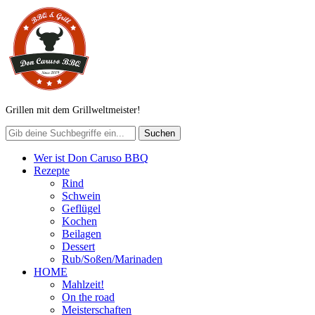
Grillen mit dem Grillweltmeister!
Wer ist Don Caruso BBQ
Rezepte
Rind
Schwein
Geflügel
Kochen
Beilagen
Dessert
Rub/Soßen/Marinaden
HOME
Mahlzeit!
On the road
Meisterschaften