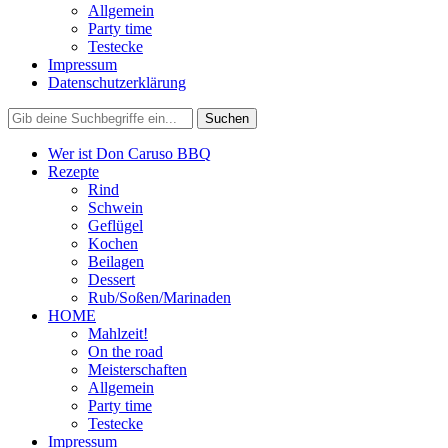
Allgemein
Party time
Testecke
Impressum
Datenschutzerklärung
Wer ist Don Caruso BBQ
Rezepte
Rind
Schwein
Geflügel
Kochen
Beilagen
Dessert
Rub/Soßen/Marinaden
HOME
Mahlzeit!
On the road
Meisterschaften
Allgemein
Party time
Testecke
Impressum