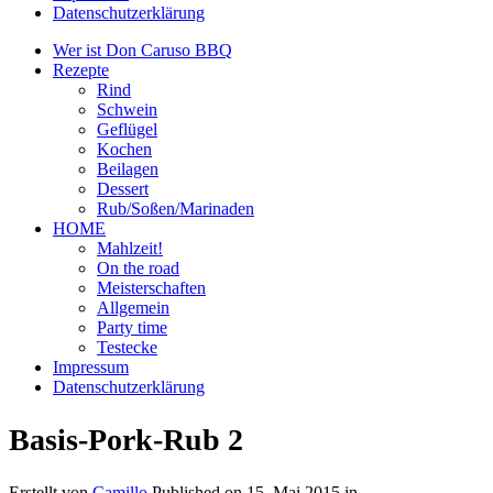
Datenschutzerklärung
Wer ist Don Caruso BBQ
Rezepte
Rind
Schwein
Geflügel
Kochen
Beilagen
Dessert
Rub/Soßen/Marinaden
HOME
Mahlzeit!
On the road
Meisterschaften
Allgemein
Party time
Testecke
Impressum
Datenschutzerklärung
Basis-Pork-Rub 2
Erstellt von
Camillo
Published on
15. Mai 2015
in