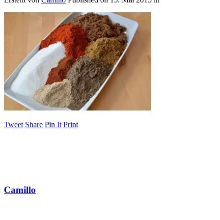
Tweet
Share
Pin It
Print
Camillo