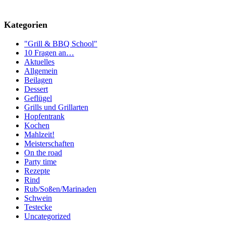
Kategorien
"Grill & BBQ School"
10 Fragen an…
Aktuelles
Allgemein
Beilagen
Dessert
Geflügel
Grills und Grillarten
Hopfentrank
Kochen
Mahlzeit!
Meisterschaften
On the road
Party time
Rezepte
Rind
Rub/Soßen/Marinaden
Schwein
Testecke
Uncategorized