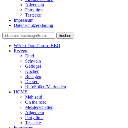
Allgemein
Party time
Testecke
Impressum
Datenschutzerklärung
Wer ist Don Caruso BBQ
Rezepte
Rind
Schwein
Geflügel
Kochen
Beilagen
Dessert
Rub/Soßen/Marinaden
HOME
Mahlzeit!
On the road
Meisterschaften
Allgemein
Party time
Testecke
Impressum