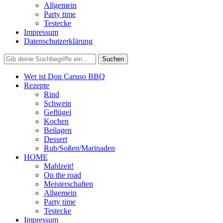
Allgemein
Party time
Testecke
Impressum
Datenschutzerklärung
Wer ist Don Caruso BBQ
Rezepte
Rind
Schwein
Geflügel
Kochen
Beilagen
Dessert
Rub/Soßen/Marinaden
HOME
Mahlzeit!
On the road
Meisterschaften
Allgemein
Party time
Testecke
Impressum