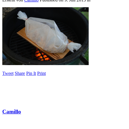
Tweet
Share
Pin It
Print
Camillo