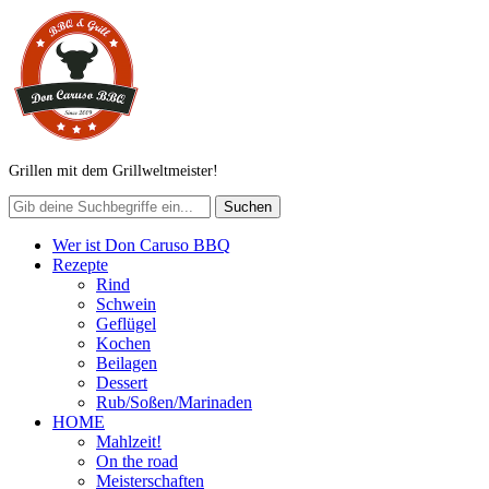
Grillen mit dem Grillweltmeister!
Wer ist Don Caruso BBQ
Rezepte
Rind
Schwein
Geflügel
Kochen
Beilagen
Dessert
Rub/Soßen/Marinaden
HOME
Mahlzeit!
On the road
Meisterschaften