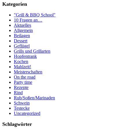
Kategorien
"Grill & BBQ School"
10 Fragen an…
Aktuelles
Allgemein
Beilagen
Dessert
Geflügel
Grills und Grillarten
Hopfentrank
Kochen
Mahlzeit!
Meisterschaften
On the road
Party time
Rezepte
Rind
Rub/Soßen/Marinaden
Schwein
Testecke
Uncategorized
Schlagwörter