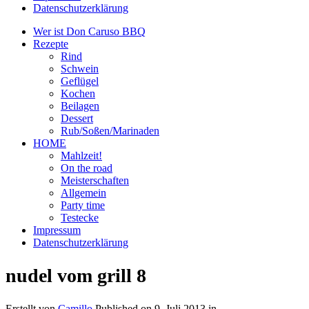
Datenschutzerklärung
Wer ist Don Caruso BBQ
Rezepte
Rind
Schwein
Geflügel
Kochen
Beilagen
Dessert
Rub/Soßen/Marinaden
HOME
Mahlzeit!
On the road
Meisterschaften
Allgemein
Party time
Testecke
Impressum
Datenschutzerklärung
nudel vom grill 8
Erstellt von
Camillo
Published on
9. Juli 2013
in