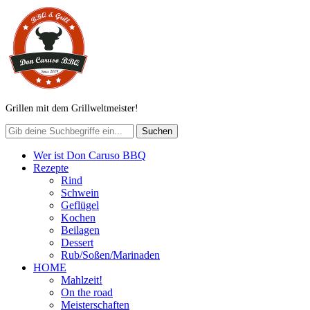
Grillen mit dem Grillweltmeister!
Wer ist Don Caruso BBQ
Rezepte
Rind
Schwein
Geflügel
Kochen
Beilagen
Dessert
Rub/Soßen/Marinaden
HOME
Mahlzeit!
On the road
Meisterschaften