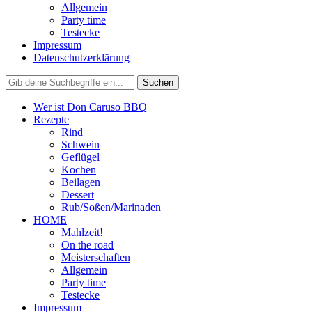
Allgemein
Party time
Testecke
Impressum
Datenschutzerklärung
Wer ist Don Caruso BBQ
Rezepte
Rind
Schwein
Geflügel
Kochen
Beilagen
Dessert
Rub/Soßen/Marinaden
HOME
Mahlzeit!
On the road
Meisterschaften
Allgemein
Party time
Testecke
Impressum