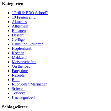
Kategorien
"Grill & BBQ School"
10 Fragen an…
Aktuelles
Allgemein
Beilagen
Dessert
Geflügel
Grills und Grillarten
Hopfentrank
Kochen
Mahlzeit!
Meisterschaften
On the road
Party time
Rezepte
Rind
Rub/Soßen/Marinaden
Schwein
Testecke
Uncategorized
Schlagwörter