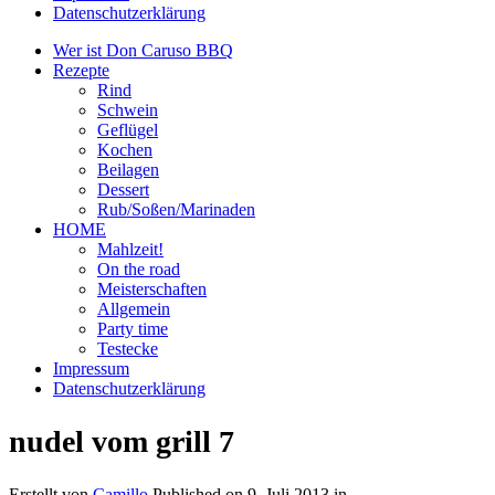
Datenschutzerklärung
Wer ist Don Caruso BBQ
Rezepte
Rind
Schwein
Geflügel
Kochen
Beilagen
Dessert
Rub/Soßen/Marinaden
HOME
Mahlzeit!
On the road
Meisterschaften
Allgemein
Party time
Testecke
Impressum
Datenschutzerklärung
nudel vom grill 7
Erstellt von
Camillo
Published on
9. Juli 2013
in