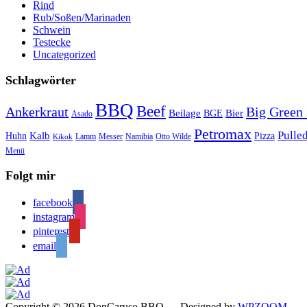
Rind
Rub/Soßen/Marinaden
Schwein
Testecke
Uncategorized
Schlagwörter
BBQ
Beef
Ankerkraut
Big Green
Bier
Beilage
BGE
Asado
Petromax
Pulle
Kalb
Huhn
Pizza
Lamm
Messer
Namibia
Otto Wilde
Kikok
Menü
Folgt mir
facebook
instagram
pinterest
email
Copyright © 2026 DonCaruso BBQ
— Designed by
WPZOOM