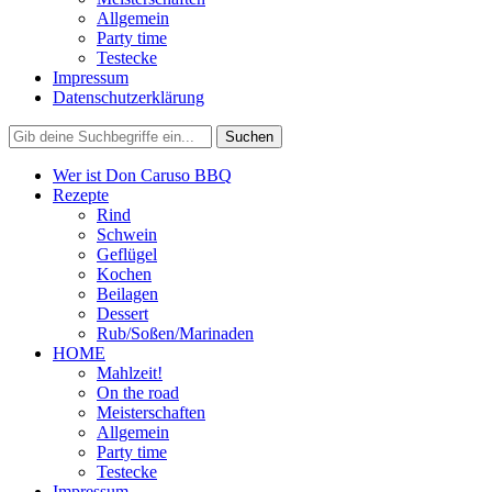
Allgemein
Party time
Testecke
Impressum
Datenschutzerklärung
Wer ist Don Caruso BBQ
Rezepte
Rind
Schwein
Geflügel
Kochen
Beilagen
Dessert
Rub/Soßen/Marinaden
HOME
Mahlzeit!
On the road
Meisterschaften
Allgemein
Party time
Testecke
Impressum