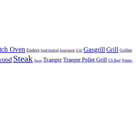
tch Oven
Gasgrill
Grill
Enders
Grillen
food festival
food truck
G32
Steak
wood
Traeger
Traeger Pellet Grill
US Beef
Winter-
Tacos