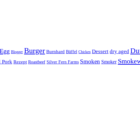
Burger
Du
 Egg
Dessert
dry aged
Burnhard
Büffel
Blogger
Chicken
Smoke
Smoken
d Pork
Smoker
Rezept
Roastbeef
Silver Fern Farms