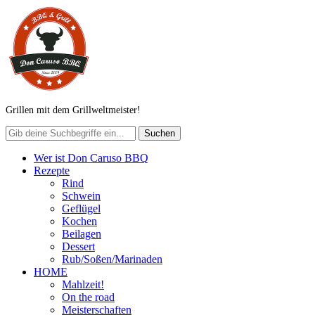
Grillen mit dem Grillweltmeister!
Wer ist Don Caruso BBQ
Rezepte
Rind
Schwein
Geflügel
Kochen
Beilagen
Dessert
Rub/Soßen/Marinaden
HOME
Mahlzeit!
On the road
Meisterschaften