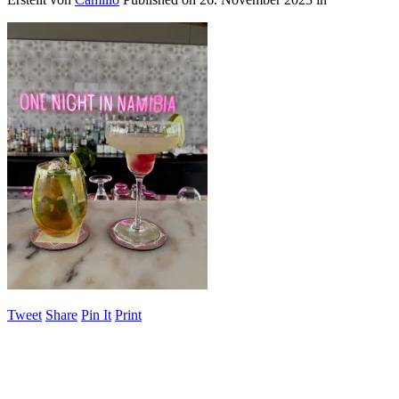
Tweet
Share
Pin It
Print