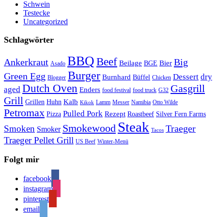
Schwein
Testecke
Uncategorized
Schlagwörter
BBQ
Beef
Ankerkraut
Big
Bier
Beilage
BGE
Asado
Burger
Green Egg
Dessert
dry
Burnhard
Büffel
Blogger
Chicken
Dutch Oven
Gasgrill
aged
Enders
food festival
food truck
G32
Grill
Kalb
Grillen
Huhn
Lamm
Messer
Namibia
Otto Wilde
Kikok
Petromax
Pulled Pork
Rezept
Pizza
Roastbeef
Silver Fern Farms
Steak
Smokewood
Traeger
Smoken
Smoker
Tacos
Traeger Pellet Grill
US Beef
Winter-Menü
Folgt mir
facebook
instagram
pinterest
email