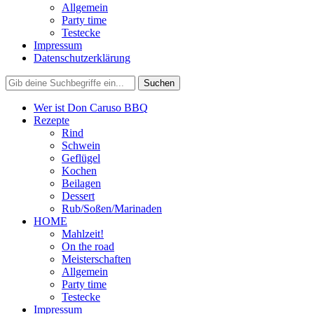
Allgemein
Party time
Testecke
Impressum
Datenschutzerklärung
Wer ist Don Caruso BBQ
Rezepte
Rind
Schwein
Geflügel
Kochen
Beilagen
Dessert
Rub/Soßen/Marinaden
HOME
Mahlzeit!
On the road
Meisterschaften
Allgemein
Party time
Testecke
Impressum