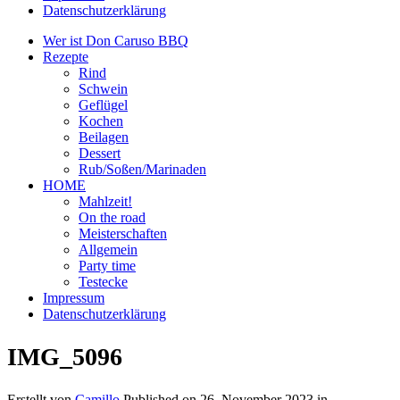
Datenschutzerklärung
Wer ist Don Caruso BBQ
Rezepte
Rind
Schwein
Geflügel
Kochen
Beilagen
Dessert
Rub/Soßen/Marinaden
HOME
Mahlzeit!
On the road
Meisterschaften
Allgemein
Party time
Testecke
Impressum
Datenschutzerklärung
IMG_5096
Erstellt von
Camillo
Published on
26. November 2023
in