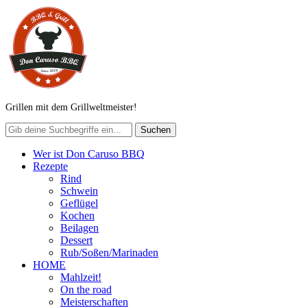
Grillen mit dem Grillweltmeister!
Wer ist Don Caruso BBQ
Rezepte
Rind
Schwein
Geflügel
Kochen
Beilagen
Dessert
Rub/Soßen/Marinaden
HOME
Mahlzeit!
On the road
Meisterschaften