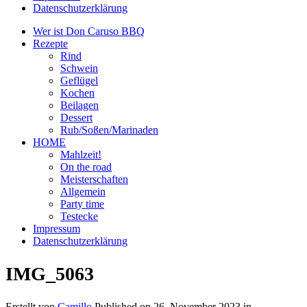
Datenschutzerklärung
Wer ist Don Caruso BBQ
Rezepte
Rind
Schwein
Geflügel
Kochen
Beilagen
Dessert
Rub/Soßen/Marinaden
HOME
Mahlzeit!
On the road
Meisterschaften
Allgemein
Party time
Testecke
Impressum
Datenschutzerklärung
IMG_5063
Erstellt von
Camillo
Published on
26. November 2023
in