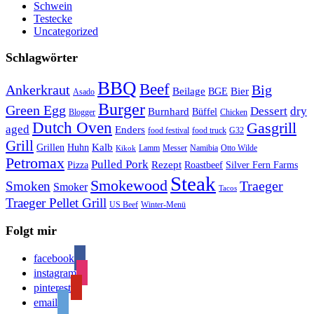
Schwein
Testecke
Uncategorized
Schlagwörter
BBQ
Beef
Ankerkraut
Big
Bier
Beilage
BGE
Asado
Burger
Green Egg
Dessert
dry
Burnhard
Büffel
Blogger
Chicken
Dutch Oven
Gasgrill
aged
Enders
food festival
food truck
G32
Grill
Kalb
Grillen
Huhn
Lamm
Messer
Namibia
Otto Wilde
Kikok
Petromax
Pulled Pork
Rezept
Pizza
Roastbeef
Silver Fern Farms
Steak
Smokewood
Traeger
Smoken
Smoker
Tacos
Traeger Pellet Grill
US Beef
Winter-Menü
Folgt mir
facebook
instagram
pinterest
email