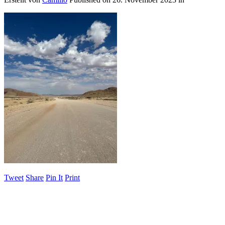
Tweet
Share
Pin It
Print