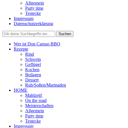
Allgemein
Party time
Testecke
Impressum
Datenschutzerklärung
Wer ist Don Caruso BBQ
Rezepte
Rind
Schwein
Geflügel
Kochen
Beilagen
Dessert
Rub/Soßen/Marinaden
HOME
Mahlzeit!
On the road
Meisterschaften
Allgemein
Party time
Testecke
Impressum