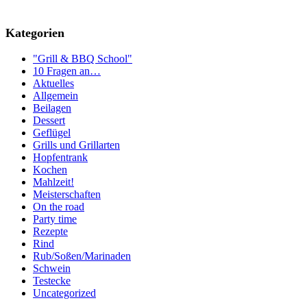
Kategorien
"Grill & BBQ School"
10 Fragen an…
Aktuelles
Allgemein
Beilagen
Dessert
Geflügel
Grills und Grillarten
Hopfentrank
Kochen
Mahlzeit!
Meisterschaften
On the road
Party time
Rezepte
Rind
Rub/Soßen/Marinaden
Schwein
Testecke
Uncategorized