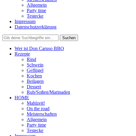
Allgemein
Party time
Testecke
Impressum
Datenschutzerklärung
Wer ist Don Caruso BBQ
Rezepte
Rind
Schwein
Geflügel
Kochen
Beilagen
Dessert
Rub/Soßen/Marinaden
HOME
Mahlzeit!
On the road
Meisterschaften
Allgemein
Party time
Testecke
Impressum