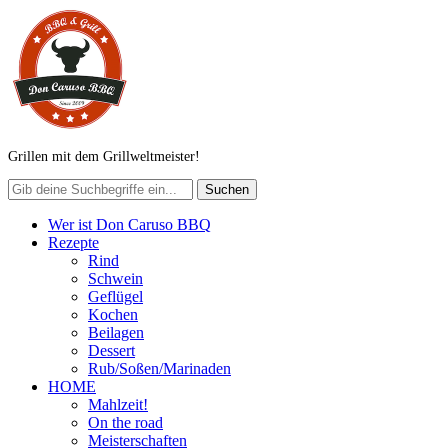
Grillen mit dem Grillweltmeister!
Wer ist Don Caruso BBQ
Rezepte
Rind
Schwein
Geflügel
Kochen
Beilagen
Dessert
Rub/Soßen/Marinaden
HOME
Mahlzeit!
On the road
Meisterschaften