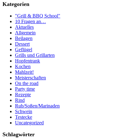
Kategorien
"Grill & BBQ School"
10 Fragen an…
Aktuelles
Allgemein
Beilagen
Dessert
Geflügel
Grills und Grillarten
Hopfentrank
Kochen
Mahlzeit!
Meisterschaften
On the road
Party time
Rezepte
Rind
Rub/Soßen/Marinaden
Schwein
Testecke
Uncategorized
Schlagwörter