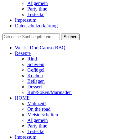
Allgemein
Party time
Testecke
Impressum
Datenschutzerklärung
Wer ist Don Caruso BBQ
Rezepte
Rind
Schwein
Geflügel
Kochen
Beilagen
Dessert
Rub/Soßen/Marinaden
HOME
Mahlzeit!
On the road
Meisterschaften
Allgemein
Party time
Testecke
Impressum