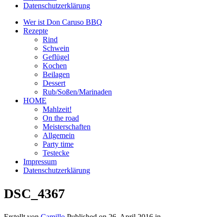
Datenschutzerklärung
Wer ist Don Caruso BBQ
Rezepte
Rind
Schwein
Geflügel
Kochen
Beilagen
Dessert
Rub/Soßen/Marinaden
HOME
Mahlzeit!
On the road
Meisterschaften
Allgemein
Party time
Testecke
Impressum
Datenschutzerklärung
DSC_4367
Erstellt von
Camillo
Published on
26. April 2016
in