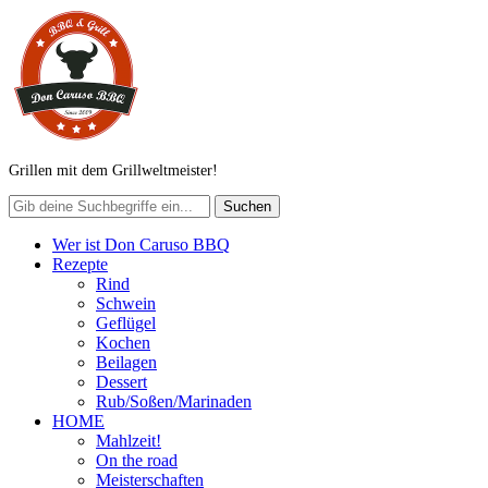
Grillen mit dem Grillweltmeister!
Wer ist Don Caruso BBQ
Rezepte
Rind
Schwein
Geflügel
Kochen
Beilagen
Dessert
Rub/Soßen/Marinaden
HOME
Mahlzeit!
On the road
Meisterschaften