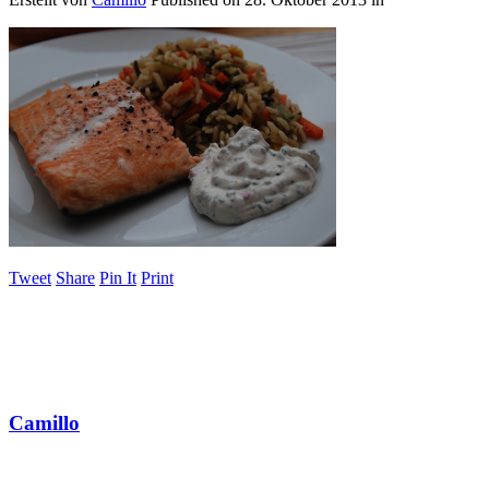
Tweet
Share
Pin It
Print
Camillo