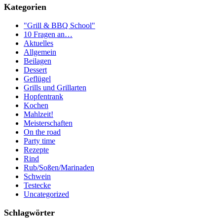
Kategorien
"Grill & BBQ School"
10 Fragen an…
Aktuelles
Allgemein
Beilagen
Dessert
Geflügel
Grills und Grillarten
Hopfentrank
Kochen
Mahlzeit!
Meisterschaften
On the road
Party time
Rezepte
Rind
Rub/Soßen/Marinaden
Schwein
Testecke
Uncategorized
Schlagwörter