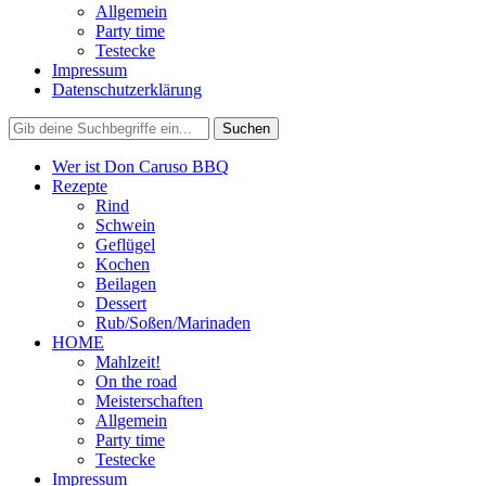
Allgemein
Party time
Testecke
Impressum
Datenschutzerklärung
Wer ist Don Caruso BBQ
Rezepte
Rind
Schwein
Geflügel
Kochen
Beilagen
Dessert
Rub/Soßen/Marinaden
HOME
Mahlzeit!
On the road
Meisterschaften
Allgemein
Party time
Testecke
Impressum