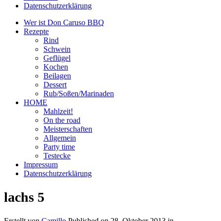
Datenschutzerklärung
Wer ist Don Caruso BBQ
Rezepte
Rind
Schwein
Geflügel
Kochen
Beilagen
Dessert
Rub/Soßen/Marinaden
HOME
Mahlzeit!
On the road
Meisterschaften
Allgemein
Party time
Testecke
Impressum
Datenschutzerklärung
lachs 5
Erstellt von
Camillo
Published on
28. Oktober 2013
in