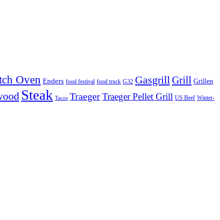
tch Oven
Gasgrill
Grill
Enders
Grillen
food festival
food truck
G32
Steak
wood
Traeger
Traeger Pellet Grill
US Beef
Winter-
Tacos