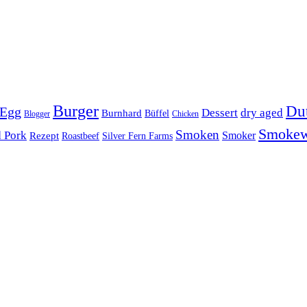
Burger
Du
 Egg
Dessert
dry aged
Burnhard
Büffel
Blogger
Chicken
Smoke
Smoken
d Pork
Smoker
Rezept
Roastbeef
Silver Fern Farms