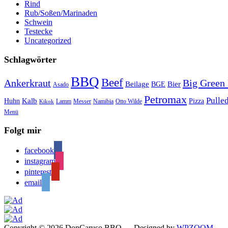
Rind
Rub/Soßen/Marinaden
Schwein
Testecke
Uncategorized
Schlagwörter
BBQ
Beef
Ankerkraut
Big Green
Bier
Beilage
BGE
Asado
Petromax
Pulle
Kalb
Huhn
Pizza
Lamm
Messer
Namibia
Otto Wilde
Kikok
Menü
Folgt mir
facebook
instagram
pinterest
email
Copyright © 2026 DonCaruso BBQ
— Designed by
WPZOOM