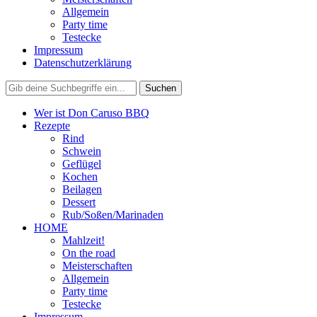
Allgemein
Party time
Testecke
Impressum
Datenschutzerklärung
Wer ist Don Caruso BBQ
Rezepte
Rind
Schwein
Geflügel
Kochen
Beilagen
Dessert
Rub/Soßen/Marinaden
HOME
Mahlzeit!
On the road
Meisterschaften
Allgemein
Party time
Testecke
Impressum