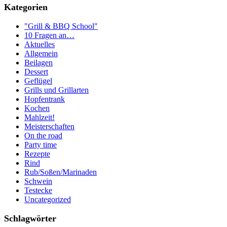
Kategorien
"Grill & BBQ School"
10 Fragen an…
Aktuelles
Allgemein
Beilagen
Dessert
Geflügel
Grills und Grillarten
Hopfentrank
Kochen
Mahlzeit!
Meisterschaften
On the road
Party time
Rezepte
Rind
Rub/Soßen/Marinaden
Schwein
Testecke
Uncategorized
Schlagwörter