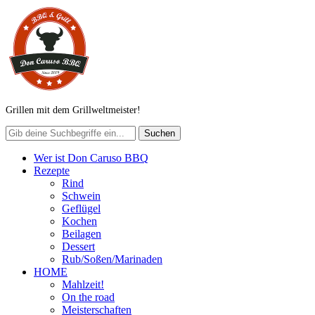
Grillen mit dem Grillweltmeister!
Wer ist Don Caruso BBQ
Rezepte
Rind
Schwein
Geflügel
Kochen
Beilagen
Dessert
Rub/Soßen/Marinaden
HOME
Mahlzeit!
On the road
Meisterschaften