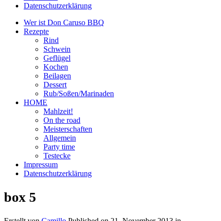
Datenschutzerklärung
Wer ist Don Caruso BBQ
Rezepte
Rind
Schwein
Geflügel
Kochen
Beilagen
Dessert
Rub/Soßen/Marinaden
HOME
Mahlzeit!
On the road
Meisterschaften
Allgemein
Party time
Testecke
Impressum
Datenschutzerklärung
box 5
Erstellt von
Camillo
Published on
21. November 2013
in