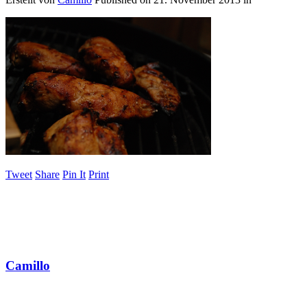
Tweet
Share
Pin It
Print
Camillo