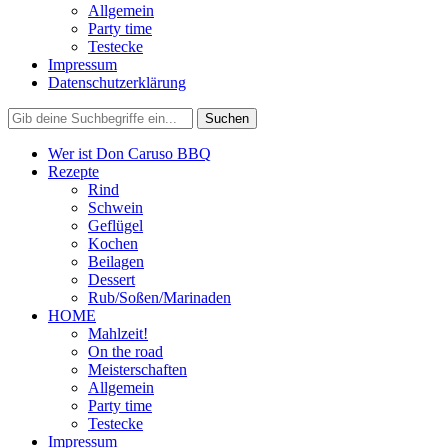
Allgemein
Party time
Testecke
Impressum
Datenschutzerklärung
Wer ist Don Caruso BBQ
Rezepte
Rind
Schwein
Geflügel
Kochen
Beilagen
Dessert
Rub/Soßen/Marinaden
HOME
Mahlzeit!
On the road
Meisterschaften
Allgemein
Party time
Testecke
Impressum