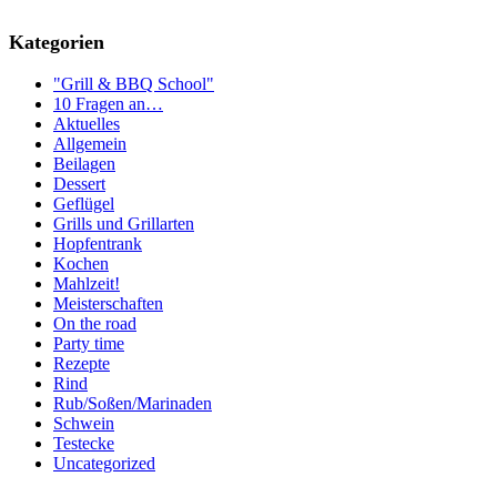
Kategorien
"Grill & BBQ School"
10 Fragen an…
Aktuelles
Allgemein
Beilagen
Dessert
Geflügel
Grills und Grillarten
Hopfentrank
Kochen
Mahlzeit!
Meisterschaften
On the road
Party time
Rezepte
Rind
Rub/Soßen/Marinaden
Schwein
Testecke
Uncategorized