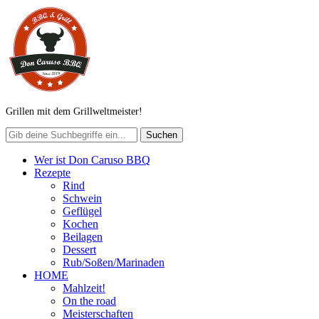
Grillen mit dem Grillweltmeister!
Wer ist Don Caruso BBQ
Rezepte
Rind
Schwein
Geflügel
Kochen
Beilagen
Dessert
Rub/Soßen/Marinaden
HOME
Mahlzeit!
On the road
Meisterschaften