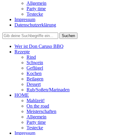
Allgemein
Party time
Testecke
Impressum
Datenschutzerklärung
Wer ist Don Caruso BBQ
Rezepte
Rind
Schwein
Geflügel
Kochen
Beilagen
Dessert
Rub/Soßen/Marinaden
HOME
Mahlzeit!
On the road
Meisterschaften
Allgemein
Party time
Testecke
Impressum