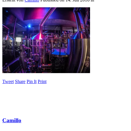
Tweet
Share
Pin It
Print
Camillo