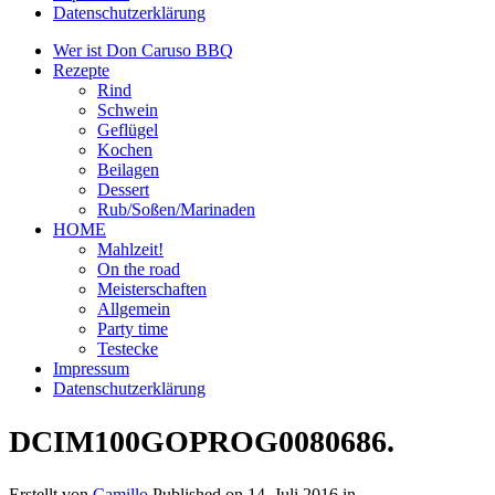
Datenschutzerklärung
Wer ist Don Caruso BBQ
Rezepte
Rind
Schwein
Geflügel
Kochen
Beilagen
Dessert
Rub/Soßen/Marinaden
HOME
Mahlzeit!
On the road
Meisterschaften
Allgemein
Party time
Testecke
Impressum
Datenschutzerklärung
DCIM100GOPROG0080686.
Erstellt von
Camillo
Published on
14. Juli 2016
in