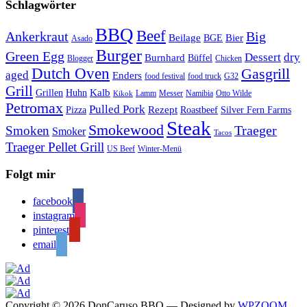
Schlagwörter
BBQ
Beef
Ankerkraut
Big
Bier
Beilage
BGE
Asado
Burger
Green Egg
Dessert
dry
Burnhard
Büffel
Blogger
Chicken
Dutch Oven
Gasgrill
aged
Enders
food festival
food truck
G32
Grill
Kalb
Grillen
Huhn
Lamm
Messer
Namibia
Otto Wilde
Kikok
Petromax
Pulled Pork
Rezept
Pizza
Roastbeef
Silver Fern Farms
Steak
Smokewood
Traeger
Smoken
Smoker
Tacos
Traeger Pellet Grill
US Beef
Winter-Menü
Folgt mir
facebook
instagram
pinterest
email
Copyright © 2026 DonCaruso BBQ
— Designed by
WPZOOM